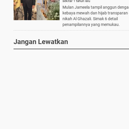
di Akad Nikah Al Ghazali
sekitar 1 tahun lalu
Mulan Jameela tampil anggun denga
kebaya mewah dan hijab transparan 
nikah Al Ghazali. Simak 6 detail
penampilannya yang memukau.
Jangan Lewatkan