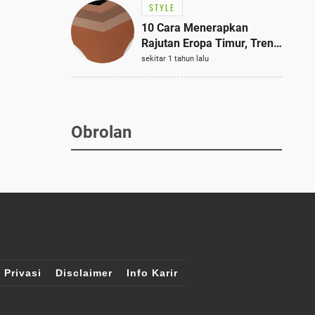
STYLE
10 Cara Menerapkan
Rajutan Eropa Timur, Tren
Mode Terbaik dan Paling
sekitar 1 tahun lalu
Dicari 2023
Obrolan
 Privasi
Disclaimer
Info Karir