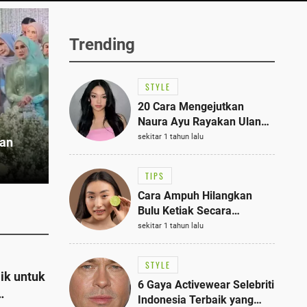
Trending
STYLE
20 Cara Mengejutkan
Naura Ayu Rayakan Ulang
Tahun di Panti Asuhan,
sekitar 1 tahun lalu
gan
Terlihat Anggun dengan
Kaftan Cokelat
TIPS
Cara Ampuh Hilangkan
Bulu Ketiak Secara
Permanen dalam 5
sekitar 1 tahun lalu
Langkah Sederhana
STYLE
ik untuk
6 Gaya Activewear Selebriti
Indonesia Terbaik yang