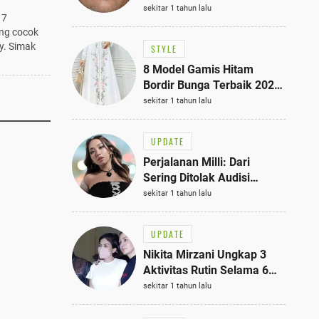
dan
Bisa Jadi Inspirasi
sekitar 1 tahun lalu
 7
Fashionmu
ang cocok
y. Simak
STYLE
8 Model Gamis Hitam
Bordir Bunga Terbaik 2025,
Stylish untuk Hangout
sekitar 1 tahun lalu
hingga Acara Semi-Formal
UPDATE
Perjalanan Milli: Dari
Sering Ditolak Audisi
hingga Menjadi Rapper Top
sekitar 1 tahun lalu
10 Thailand
UPDATE
Nikita Mirzani Ungkap 3
Aktivitas Rutin Selama 6
Bulan di Rutan Pondok
sekitar 1 tahun lalu
Bambu, Terungkap!