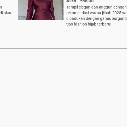
Burgundy, Tampil Elegan 
sekitar 1 tahun lalu
n
Tampil elegan dan anggun dengan
Anggun
di akad
rekomendasi warna jilbab 2025 y
dipadukan dengan gamis burgund
tips fashion hijab terbaru!