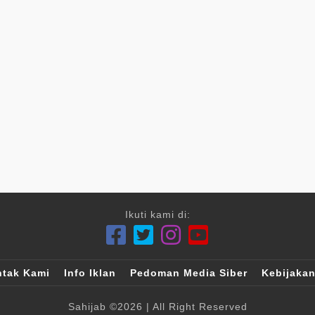
Ikuti kami di:
tak Kami
Info Iklan
Pedoman Media Siber
Kebijakan
Sahijab
©2026
| All Right Reserved