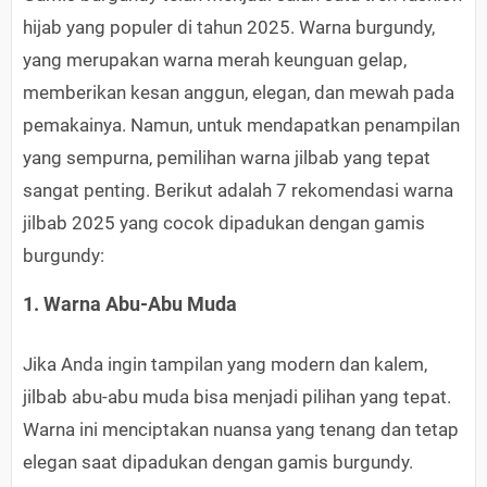
hijab yang populer di tahun 2025. Warna burgundy,
yang merupakan warna merah keunguan gelap,
memberikan kesan anggun, elegan, dan mewah pada
pemakainya. Namun, untuk mendapatkan penampilan
yang sempurna, pemilihan warna jilbab yang tepat
sangat penting. Berikut adalah 7 rekomendasi warna
jilbab 2025 yang cocok dipadukan dengan gamis
burgundy:
1. Warna Abu-Abu Muda
Jika Anda ingin tampilan yang modern dan kalem,
jilbab abu-abu muda bisa menjadi pilihan yang tepat.
Warna ini menciptakan nuansa yang tenang dan tetap
elegan saat dipadukan dengan gamis burgundy.