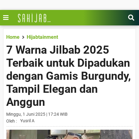
Home
Hijabtainment
7 Warna Jilbab 2025
Terbaik untuk Dipadukan
dengan Gamis Burgundy,
Tampil Elegan dan
Anggun
Minggu, 1 Juni 2025 | 17:24 WIB
Yusril A
Oleh :