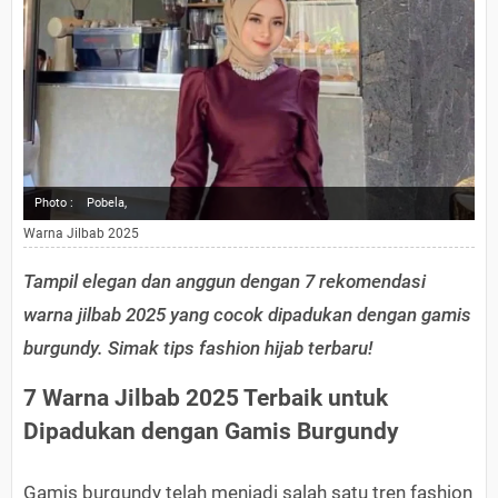
Photo :
Pobela,
Warna Jilbab 2025
Tampil elegan dan anggun dengan 7 rekomendasi
warna jilbab 2025 yang cocok dipadukan dengan gamis
burgundy. Simak tips fashion hijab terbaru!
7 Warna Jilbab 2025 Terbaik untuk
Dipadukan dengan Gamis Burgundy
Gamis burgundy telah menjadi salah satu tren fashion