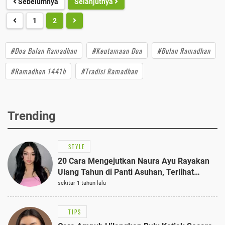
Sebelumnya
Selanjutnya
1
2
#Doa Bulan Ramadhan
#Keutamaan Doa
#Bulan Ramadhan
#Ramadhan 1441h
#Tradisi Ramadhan
Trending
STYLE
20 Cara Mengejutkan Naura Ayu Rayakan
Ulang Tahun di Panti Asuhan, Terlihat
Anggun dengan Kaftan Cokelat
sekitar 1 tahun lalu
TIPS