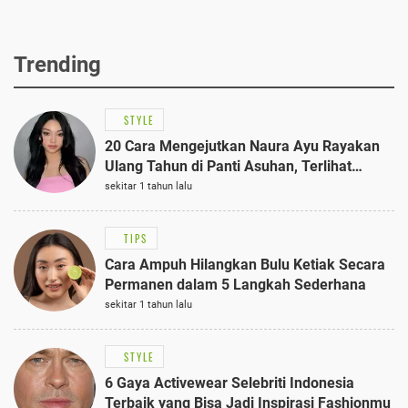
Trending
STYLE
20 Cara Mengejutkan Naura Ayu Rayakan
Ulang Tahun di Panti Asuhan, Terlihat
Anggun dengan Kaftan Cokelat
sekitar 1 tahun lalu
TIPS
Cara Ampuh Hilangkan Bulu Ketiak Secara
Permanen dalam 5 Langkah Sederhana
sekitar 1 tahun lalu
STYLE
6 Gaya Activewear Selebriti Indonesia
Terbaik yang Bisa Jadi Inspirasi Fashionmu