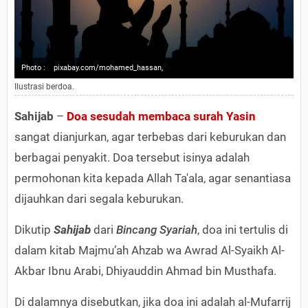
Photo :
pixabay.com/mohamed_hassan,
Ilustrasi berdoa.
Sahijab
–
Doa sesudah membaca surah Yasin
sangat dianjurkan, agar terbebas dari keburukan dan
berbagai penyakit. Doa tersebut isinya adalah
permohonan kita kepada Allah Ta'ala, agar senantiasa
dijauhkan dari segala keburukan.
Dikutip
Sahijab
dari
Bincang Syariah
, doa ini tertulis di
dalam kitab Majmu’ah Ahzab wa Awrad Al-Syaikh Al-
Akbar Ibnu Arabi, Dhiyauddin Ahmad bin Musthafa.
Di dalamnya disebutkan, jika doa ini adalah al-Mufarrij