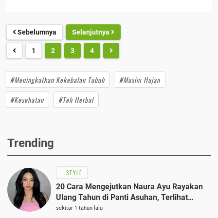
Sebelumnya
Selanjutnya
1
2
3
4
#Meningkatkan Kekebalan Tubuh
#Musim Hujan
#Kesehatan
#Teh Herbal
Trending
STYLE
20 Cara Mengejutkan Naura Ayu Rayakan
Ulang Tahun di Panti Asuhan, Terlihat
Anggun dengan Kaftan Cokelat
sekitar 1 tahun lalu