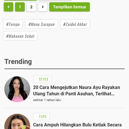
1
2
Tampilkan Semua
#Tempe
#Menu Sarapan
#Zaidul Akbar
#Makanan Sehat
Trending
STYLE
20 Cara Mengejutkan Naura Ayu Rayakan
Ulang Tahun di Panti Asuhan, Terlihat
Anggun dengan Kaftan Cokelat
sekitar 1 tahun lalu
TIPS
Cara Ampuh Hilangkan Bulu Ketiak Secara