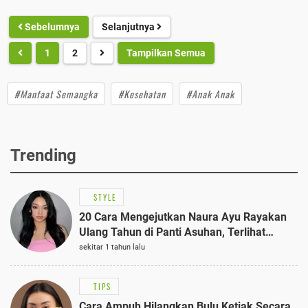
Sebelumnya
Selanjutnya
1
2
Tampilkan Semua
#Manfaat Semangka
#Kesehatan
#Anak Anak
Trending
STYLE
20 Cara Mengejutkan Naura Ayu Rayakan
Ulang Tahun di Panti Asuhan, Terlihat
Anggun dengan Kaftan Cokelat
sekitar 1 tahun lalu
TIPS
Cara Ampuh Hilangkan Bulu Ketiak Secara