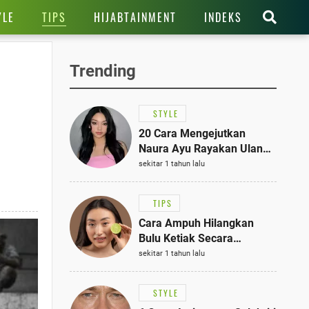
TIPS
YLE
HIJABTAINMENT
INDEKS
Trending
STYLE
20 Cara Mengejutkan
Naura Ayu Rayakan Ulang
Tahun di Panti Asuhan,
sekitar 1 tahun lalu
Terlihat Anggun dengan
Kaftan Cokelat
TIPS
Cara Ampuh Hilangkan
Bulu Ketiak Secara
Permanen dalam 5
sekitar 1 tahun lalu
Langkah Sederhana
STYLE