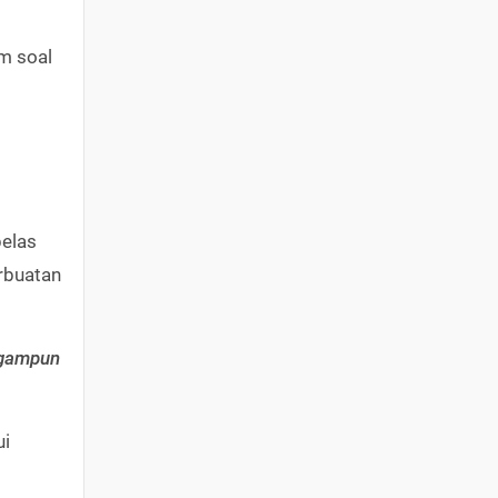
m soal
elas
erbuatan
ngampun
ui