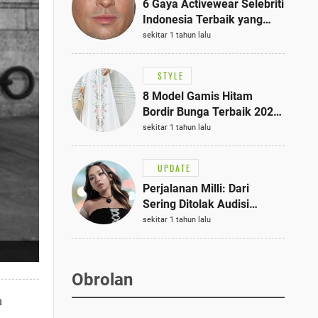
6 Gaya Activewear Selebriti
Indonesia Terbaik yang
Bisa Jadi Inspirasi
sekitar 1 tahun lalu
Fashionmu
STYLE
8 Model Gamis Hitam
Bordir Bunga Terbaik 2025,
Stylish untuk Hangout
sekitar 1 tahun lalu
hingga Acara Semi-Formal
UPDATE
Perjalanan Milli: Dari
Sering Ditolak Audisi
hingga Menjadi Rapper Top
sekitar 1 tahun lalu
10 Thailand
Obrolan
a