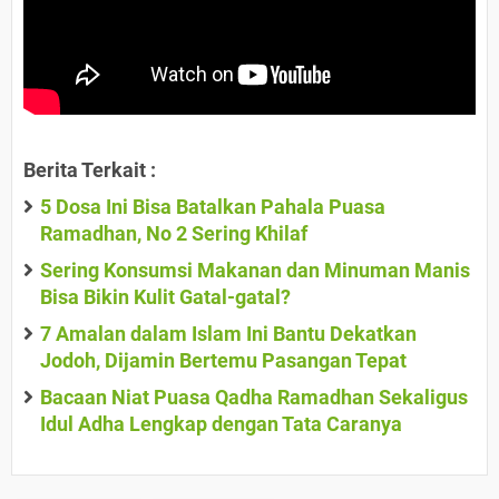
Berita Terkait :
5 Dosa Ini Bisa Batalkan Pahala Puasa
Ramadhan, No 2 Sering Khilaf
Sering Konsumsi Makanan dan Minuman Manis
Bisa Bikin Kulit Gatal-gatal?
7 Amalan dalam Islam Ini Bantu Dekatkan
Jodoh, Dijamin Bertemu Pasangan Tepat
Bacaan Niat Puasa Qadha Ramadhan Sekaligus
Idul Adha Lengkap dengan Tata Caranya