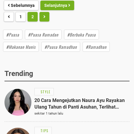
Sebelumnya
Selanjutnya
1
2
#Puasa
#Puasa Ramadan
#Berbuka Puasa
#Makanan Manis
#Puasa Ramadhan
#Ramadhan
Trending
STYLE
20 Cara Mengejutkan Naura Ayu Rayakan
Ulang Tahun di Panti Asuhan, Terlihat
Anggun dengan Kaftan Cokelat
sekitar 1 tahun lalu
TIPS