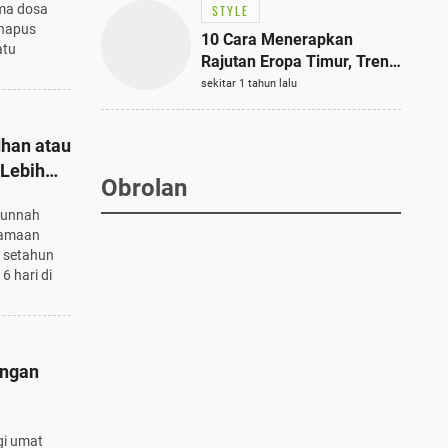
ma dosa
STYLE
ghapus
10 Cara Menerapkan
atu
Rajutan Eropa Timur, Tren
Mode Terbaik dan Paling
sekitar 1 tahun lalu
Dicari 2023
han atau
 Lebih
Obrolan
sunnah
tamaan
 setahun
6 hari di
ungan
gi umat