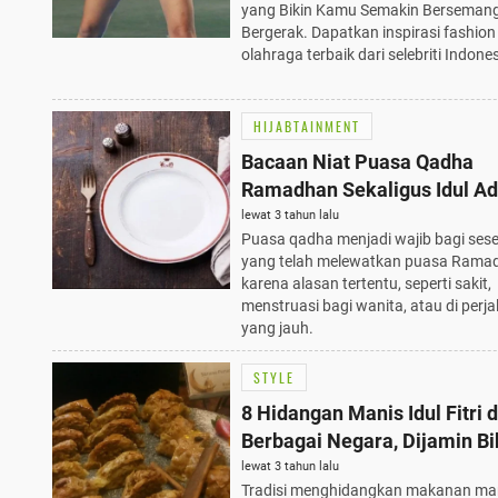
yang Bikin Kamu Semakin Berseman
Bergerak. Dapatkan inspirasi fashion
olahraga terbaik dari selebriti Indonesi
HIJABTAINMENT
Bacaan Niat Puasa Qadha
Ramadhan Sekaligus Idul A
Lengkap dengan Tata Caran
lewat 3 tahun lalu
Puasa qadha menjadi wajib bagi ses
yang telah melewatkan puasa Rama
karena alasan tertentu, seperti sakit,
menstruasi bagi wanita, atau di perj
yang jauh.
STYLE
8 Hidangan Manis Idul Fitri d
Berbagai Negara, Dijamin Bi
Ngiler!
lewat 3 tahun lalu
Tradisi menghidangkan makanan ma