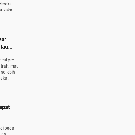
Mereka
r zakat
yar
atau
ncul pro
itrah, mau
ng lebih
zakat
apat
adi pada
ulan