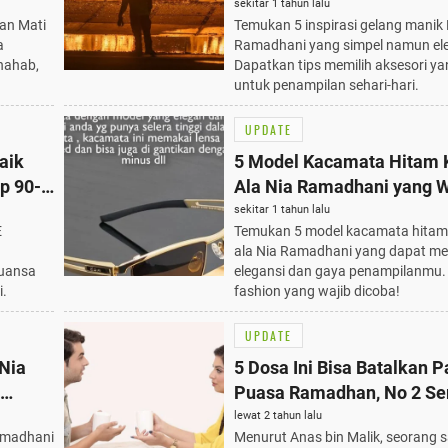
Elegan, Wajib Tahu!
sekitar 1 tahun lalu
aan Mati
Temukan 5 inspirasi gelang manik 
a
Ramadhani yang simpel namun el
hahab,
Dapatkan tips memilih aksesori ya
untuk penampilan sehari-hari.
UPDATE
aik
5 Model Kacamata Hitam 
p 90-
Ala Nia Ramadhani yang W
Kamu Coba
sekitar 1 tahun lalu
E
Temukan 5 model kacamata hitam 
ala Nia Ramadhani yang dapat 
nuansa
elegansi dan gaya penampilanmu. 
i.
fashion yang wajib dicoba!
UPDATE
 Nia
5 Dosa Ini Bisa Batalkan P
Puasa Ramadhan, No 2 Se
erak
Khilaf
lewat 2 tahun lalu
Ramadhani
Menurut Anas bin Malik, seorang 