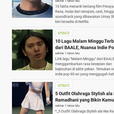
Soundtrack Umay Shahab
sekitar 1 tahun lalu
10 fakta menarik tentang film Peray
Rasa, mulai dari sinopsis, cast, hingg
soundtrack yang dibawakan Umay S
kini tersedia di Netflix.
UPDATE
10 Lagu Malam Minggu Terb
dari BAALE, Nuansa Indie Po
an yang Menggugah Rasa
sekitar 1 tahun lalu
Lirik lagu "Malam Minggu" dari BAAL
Kesepian
menggambarkan rasa kesepian dan
kejenuhan di akhir pekan. Temukan 
indie pop 90-an yang menggugah hat
UPDATE
5 Outfit Olahraga Stylish ala
Ramadhani yang Bikin Kamu
Semakin Bersemangat Berg
sekitar 1 tahun lalu
*_5 Outfit Olahraga Stylish ala Nia 