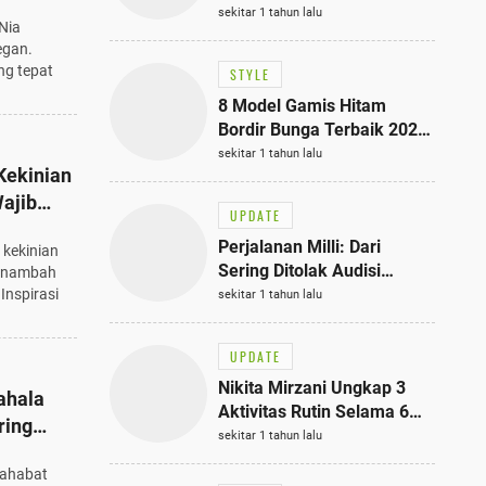
Bisa Jadi Inspirasi
sekitar 1 tahun lalu
Nia
Fashionmu
egan.
ng tepat
STYLE
8 Model Gamis Hitam
Bordir Bunga Terbaik 2025,
Stylish untuk Hangout
sekitar 1 tahun lalu
Kekinian
hingga Acara Semi-Formal
ajib
UPDATE
Perjalanan Milli: Dari
kekinian
Sering Ditolak Audisi
menambah
hingga Menjadi Rapper Top
Inspirasi
sekitar 1 tahun lalu
10 Thailand
UPDATE
Nikita Mirzani Ungkap 3
ahala
Aktivitas Rutin Selama 6
ring
Bulan di Rutan Pondok
sekitar 1 tahun lalu
Bambu, Terungkap!
sahabat