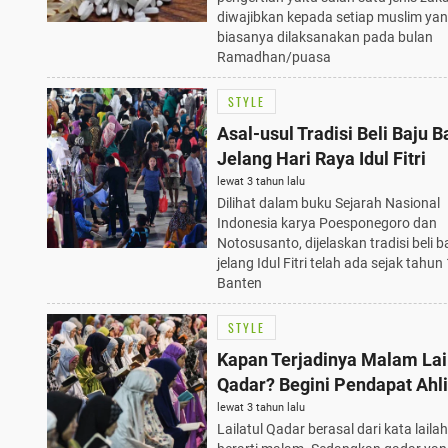
diwajibkan kepada setiap muslim ya
biasanya dilaksanakan pada bulan
Ramadhan/puasa
STYLE
Asal-usul Tradisi Beli Baju B
Jelang Hari Raya Idul Fitri
lewat 3 tahun lalu
Dilihat dalam buku Sejarah Nasional
Indonesia karya Poesponegoro dan
Notosusanto, dijelaskan tradisi beli b
jelang Idul Fitri telah ada sejak tahun
Banten
STYLE
Kapan Terjadinya Malam Lai
Qadar? Begini Pendapat Ahli
lewat 3 tahun lalu
Lailatul Qadar berasal dari kata laila