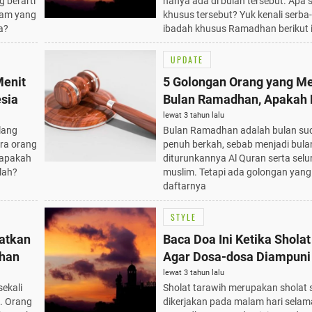
 berarti
hanya ada di bulan tersebut. Apa 
lam yang
khusus tersebut? Yuk kenali serba-
a?
ibadah khusus Ramadhan berikut i
UPDATE
Menit
5 Golongan Orang yang Me
esia
Bulan Ramadhan, Apakah
Termasuk?
lewat 3 tahun lalu
lang
Bulan Ramadhan adalah bulan suc
ara orang
penuh berkah, sebab menjadi bula
 apakah
diturunkannya Al Quran serta sel
llah?
muslim. Tetapi ada golongan yang 
daftarnya
STYLE
watkan
Baca Doa Ini Ketika Shola
dhan
Agar Dosa-dosa Diampuni
lewat 3 tahun lalu
ekali
Sholat tarawih merupakan sholat
. Orang
dikerjakan pada malam hari selam