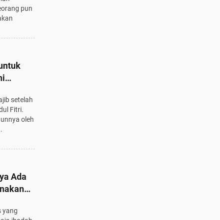
eorang pun
akan
untuk
ni
jib setelah
l Fitri.
hunnya oleh
.
nya Ada
anakan
s yang