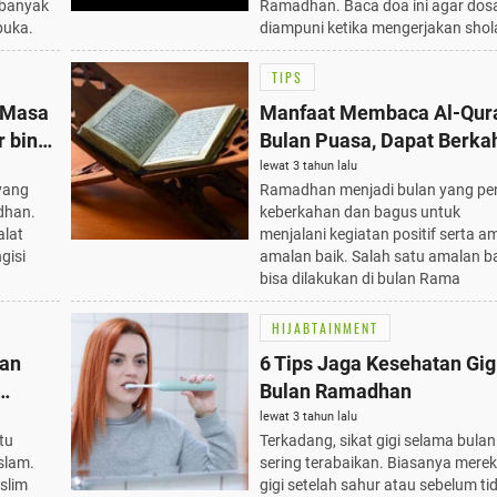
rbanyak
Ramadhan. Baca doa ini agar dos
buka.
diampuni ketika mengerjakan shol
TIPS
i Masa
Manfaat Membaca Al-Qura
 bin
Bulan Puasa, Dapat Berka
Keimanan Semakin Kuat
lewat 3 tahun lalu
yang
Ramadhan menjadi bulan yang pe
dhan.
keberkahan dan bagus untuk
alat
menjalani kegiatan positif serta a
gisi
amalan baik. Salah satu amalan b
bisa dilakukan di bulan Rama
HIJABTAINMENT
aan
6 Tips Jaga Kesehatan Gi
Bulan Ramadhan
lewat 3 tahun lalu
tu
Terkadang, sikat gigi selama bul
slam.
sering terabaikan. Biasanya merek
slim
gigi setelah sahur atau sebelum tid