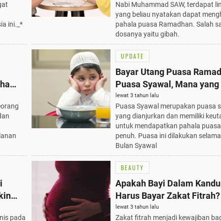
gat
Nabi Muhammad SAW, terdapat li
yang beliau nyatakan dapat men
a ini._*
pahala puasa Ramadhan. Salah s
dosanya yaitu gibah.
UPDATE
Bayar Utang Puasa Ramad
dha
Puasa Syawal, Mana yang
ya
Dulu?
lewat 3 tahun lalu
eorang
Puasa Syawal merupakan puasa 
dan
yang dianjurkan dan memiliki keu
untuk mendapatkan pahala puasa
alanan
penuh. Puasa ini dilakukan selama 
Bulan Syawal
BEAUTY
i
Apakah Bayi Dalam Kand
kin
Harus Bayar Zakat Fitrah?
lewat 3 tahun lalu
nis pada
Zakat fitrah menjadi kewajiban ba