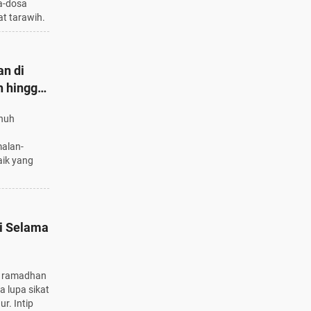
a-dosa
at tarawih.
n di
h hingga
nuh
malan-
aik yang
gi Selama
an ramadhan
a lupa sikat
ur. Intip