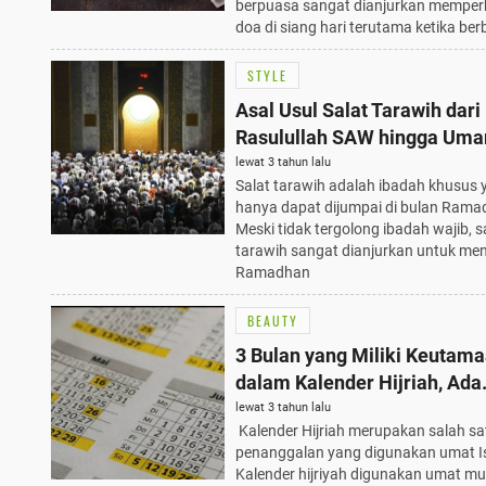
berpuasa sangat dianjurkan mempe
doa di siang hari terutama ketika ber
STYLE
Asal Usul Salat Tarawih dar
Rasulullah SAW hingga Umar
Khattab
lewat 3 tahun lalu
Salat tarawih adalah ibadah khusus 
hanya dapat dijumpai di bulan Rama
Meski tidak tergolong ibadah wajib, s
tarawih sangat dianjurkan untuk men
Ramadhan
BEAUTY
3 Bulan yang Miliki Keutam
dalam Kalender Hijriah, Ada
Ramadhan
lewat 3 tahun lalu
Kalender Hijriah merupakan salah sa
penanggalan yang digunakan umat I
Kalender hijriyah digunakan umat mu