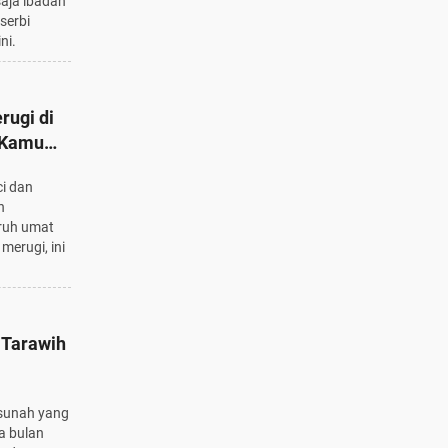
saja ibadah
serbi
ni.
rugi di
 Kamu
i dan
n
uruh umat
merugi, ini
t Tarawih
 sunah yang
a bulan