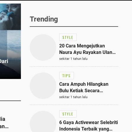
Trending
STYLE
20 Cara Mengejutkan
Naura Ayu Rayakan Ulang
Tahun di Panti Asuhan,
sekitar 1 tahun lalu
Dari
Terlihat Anggun dengan
Kaftan Cokelat
TIPS
Cara Ampuh Hilangkan
Bulu Ketiak Secara
Permanen dalam 5
sekitar 1 tahun lalu
Langkah Sederhana
STYLE
Nia
6 Gaya Activewear Selebriti
an
Indonesia Terbaik yang