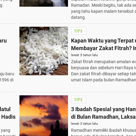
ng
Ramadan. Meski begitu, tak ada s
yang tahu kapan malam tersebut 
datang.
TIPS
aru
Kapan Waktu yang Terpat 
Membayar Zakat Fitrah? I
Jawabannya
lewat 3 tahun lalu
Zakat fitrah merupakan amalan wa
berpuasa dan sebelum Hari Raya Idu
aju baru
Dan zakat fitrah dibayar setiap ta
 1596 di
umat Islam pada bulan Ramadhan
TIPS
latul
3 Ibadah Spesial yang Ha
 Hadis
di Bulan Ramadhan, Laks
untuk Menambah Amalan
lewat 3 tahun lalu
h yang
Ramadhan memiliki ibadah khusu