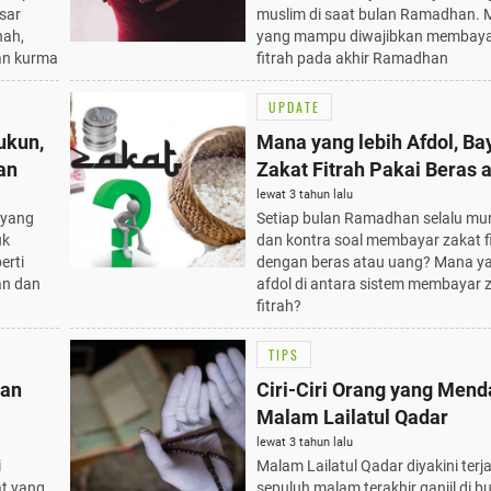
esar
muslim di saat bulan Ramadhan. 
nah,
yang mampu diwajibkan membaya
an kurma
fitrah pada akhir Ramadhan
UPDATE
ukun,
Mana yang lebih Afdol, Ba
an
Zakat Fitrah Pakai Beras 
Uang?
lewat 3 tahun lalu
 yang
Setiap bulan Ramadhan selalu mu
uk
dan kontra soal membayar zakat f
erti
dengan beras atau uang? Mana ya
an dan
afdol di antara sistem membayar 
fitrah?
TIPS
dan
Ciri-Ciri Orang yang Mend
Malam Lailatul Qadar
lewat 3 tahun lalu
i
Malam Lailatul Qadar diyakini terj
at yang
sepuluh malam terakhir ganjil di b