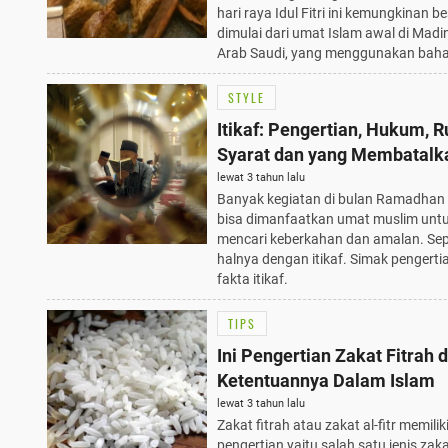
hari raya Idul Fitri ini kemungkinan b
dimulai dari umat Islam awal di Madi
Arab Saudi, yang menggunakan bah
STYLE
Itikaf: Pengertian, Hukum, R
Syarat dan yang Membatalk
lewat 3 tahun lalu
Banyak kegiatan di bulan Ramadhan
bisa dimanfaatkan umat muslim unt
mencari keberkahan dan amalan. Sep
halnya dengan itikaf. Simak pengerti
fakta itikaf.
TIPS
Ini Pengertian Zakat Fitrah 
Ketentuannya Dalam Islam
lewat 3 tahun lalu
Zakat fitrah atau zakat al-fitr memilik
pengertian yaitu salah satu jenis zak