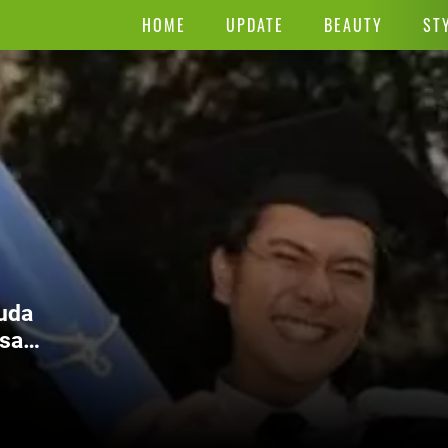
HOME
UPDATE
BEAUTY
ST
uda
sa: