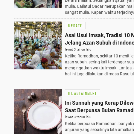
berarti malam. Sedangkan qadar yang
mulia. Lailatul Qadar merupakan ma
sangat mulia. Kapan waktu terjadiny
UPDATE
Asal Usul Imsak, Tradisi 10 
Jelang Azan Subuh di Indon
lewat 3 tahun lalu
Ketika Ramadhan, sekitar 10 menit je
azan subuh, sering kali terdengar su
mengingatkan waktu imsak. Lantas,
hal ini juga dilakukan di masa Rasulu
HIJABTAINMENT
Ini Sunnah yang Kerap Dile
Saat Berpuasa Bulan Rama
lewat 3 tahun lalu
Ketika berpuasa Ramadhan, banyak s
anjuran yang sebaiknya kita amalkan