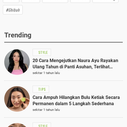
#Ghibah
Trending
STYLE
20 Cara Mengejutkan Naura Ayu Rayakan
Ulang Tahun di Panti Asuhan, Terlihat
Anggun dengan Kaftan Cokelat
sekitar 1 tahun lalu
TIPS
Cara Ampuh Hilangkan Bulu Ketiak Secara
Permanen dalam 5 Langkah Sederhana
sekitar 1 tahun lalu
STYLE