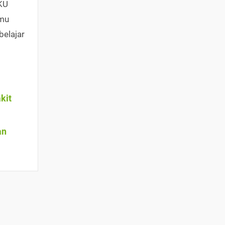
IKU
nmu
belajar
kit
an