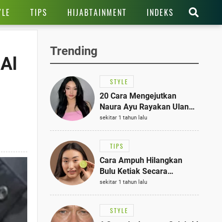
YLE
TIPS
HIJABTAINMENT
INDEKS
Trending
 Al
STYLE
20 Cara Mengejutkan
Naura Ayu Rayakan Ulang
Tahun di Panti Asuhan,
sekitar 1 tahun lalu
Terlihat Anggun dengan
Kaftan Cokelat
TIPS
Cara Ampuh Hilangkan
Bulu Ketiak Secara
Permanen dalam 5
sekitar 1 tahun lalu
Langkah Sederhana
STYLE