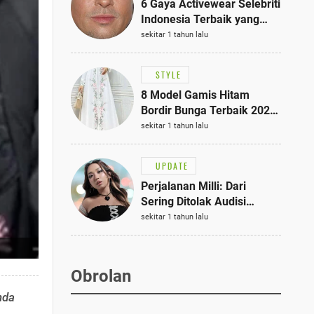
6 Gaya Activewear Selebriti
Indonesia Terbaik yang
Bisa Jadi Inspirasi
sekitar 1 tahun lalu
Fashionmu
STYLE
8 Model Gamis Hitam
Bordir Bunga Terbaik 2025,
Stylish untuk Hangout
sekitar 1 tahun lalu
hingga Acara Semi-Formal
UPDATE
Perjalanan Milli: Dari
Sering Ditolak Audisi
hingga Menjadi Rapper Top
sekitar 1 tahun lalu
10 Thailand
Obrolan
nda