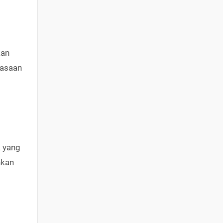
kan
rasaan
a yang
nkan