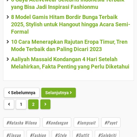
yang Bisa Jadi Inspirasi Fashionmu
8 Model Gamis Hitam Bordir Bunga Terbaik
2025, Stylish untuk Hangout hingga Acara Semi-
Formal
10 Cara Menerapkan Rajutan Eropa Timur, Tren
Mode Terbaik dan Paling Dicari 2023
Aaliyah Massaid Kondangan 4 Hari Setelah
Melahirkan, Fakta Penting yang Perlu Diketahui
Sebelumnya
Selanjutnya
1
2
#Natasha Wilona
#Kondangan
#Jumpsuit
#Payet
#Elegan
#Fashion
#Style
#Outfit
#Selebriti