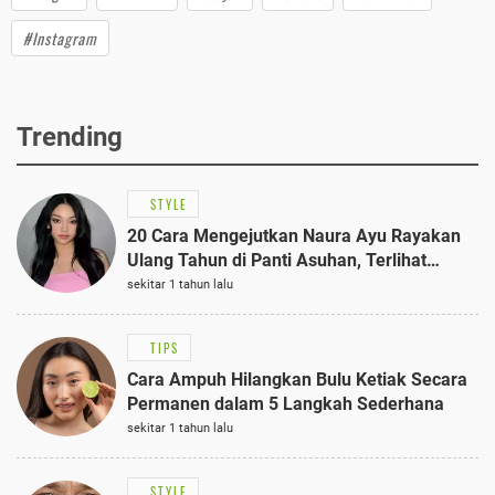
#Instagram
Trending
STYLE
20 Cara Mengejutkan Naura Ayu Rayakan
Ulang Tahun di Panti Asuhan, Terlihat
Anggun dengan Kaftan Cokelat
sekitar 1 tahun lalu
TIPS
Cara Ampuh Hilangkan Bulu Ketiak Secara
Permanen dalam 5 Langkah Sederhana
sekitar 1 tahun lalu
STYLE