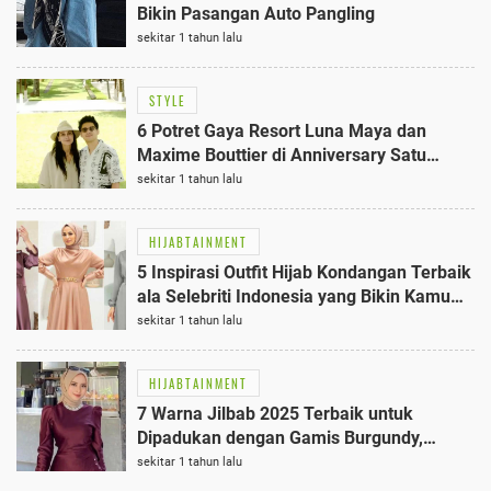
Bikin Pasangan Auto Pangling
sekitar 1 tahun lalu
STYLE
6 Potret Gaya Resort Luna Maya dan
Maxime Bouttier di Anniversary Satu
Bulan Pernikahan, Mengejutkan!
sekitar 1 tahun lalu
HIJABTAINMENT
5 Inspirasi Outfit Hijab Kondangan Terbaik
ala Selebriti Indonesia yang Bikin Kamu
Anggun dan Stylish
sekitar 1 tahun lalu
HIJABTAINMENT
7 Warna Jilbab 2025 Terbaik untuk
Dipadukan dengan Gamis Burgundy,
Tampil Elegan dan Anggun
sekitar 1 tahun lalu