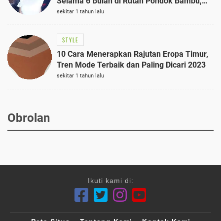
Selama 6 Bulan di Rutan Pondok Bambu,
Terungkap!
sekitar 1 tahun lalu
STYLE
10 Cara Menerapkan Rajutan Eropa Timur,
Tren Mode Terbaik dan Paling Dicari 2023
sekitar 1 tahun lalu
Obrolan
Ikuti kami di: