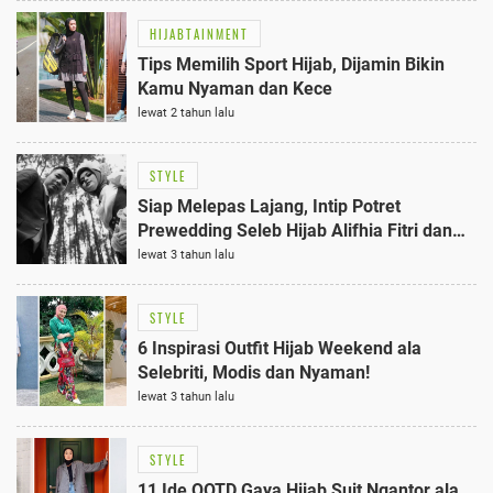
HIJABTAINMENT
Tips Memilih Sport Hijab, Dijamin Bikin
Kamu Nyaman dan Kece
lewat 2 tahun lalu
STYLE
Siap Melepas Lajang, Intip Potret
Prewedding Seleb Hijab Alifhia Fitri dan
Reza Surya Putra
lewat 3 tahun lalu
STYLE
6 Inspirasi Outfit Hijab Weekend ala
Selebriti, Modis dan Nyaman!
lewat 3 tahun lalu
STYLE
11 Ide OOTD Gaya Hijab Suit Ngantor ala