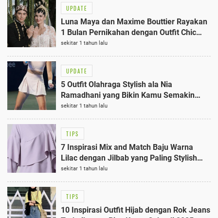
UPDATE
Luna Maya dan Maxime Bouttier Rayakan
1 Bulan Pernikahan dengan Outfit Chic
dan Kasual Terbaik
sekitar 1 tahun lalu
UPDATE
5 Outfit Olahraga Stylish ala Nia
Ramadhani yang Bikin Kamu Semakin
Bersemangat Bergerak
sekitar 1 tahun lalu
TIPS
7 Inspirasi Mix and Match Baju Warna
Lilac dengan Jilbab yang Paling Stylish
dan Cocok untuk Segala Acara
sekitar 1 tahun lalu
TIPS
10 Inspirasi Outfit Hijab dengan Rok Jeans