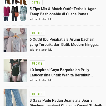
STYLE
5 Tips Mix & Match Outfit Terbaik Agar
Tetap Fashionable di Cuaca Panas
sekitar 1 tahun lalu
UPDATE
6 Outfit Ibu Pejabat ala Arumi Bachsin
yang Terbaik, dari Batik Modern hingga
Kebaya Elegan
sekitar 1 tahun lalu
UPDATE
10 Inspirasi Gaya Berpakaian Prilly
Latuconsina untuk Wanita Bertubuh
Mungil Terbaik
sekitar 1 tahun lalu
UPDATE
8 Gaya Padu Padan Jeans ala Dearly
Djoshua: Inspirasi Chic dan Kasual Terbaik