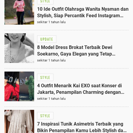
STYLE
10 Ide Outfit Olahraga Wanita Nyaman dan
Stylish, Siap Percantik Feed Instagram
dengan Gaya Kekinian
sekitar 1 tahun lalu
UPDATE
8 Model Dress Brokat Terbaik Dewi
Soekarno, Gaya Elegan yang Tetap
Memukau di Usia 85 Tahun
sekitar 1 tahun lalu
STYLE
4 Outfit Menarik Kai EXO saat Konser di
Jakarta, Penampilan Charming dengan
Sentuhan Lokal
sekitar 1 tahun lalu
STYLE
7 Inspirasi Tunik Asimetris Terbaik yang
Bikin Penampilan Kamu Lebih Stylish dan