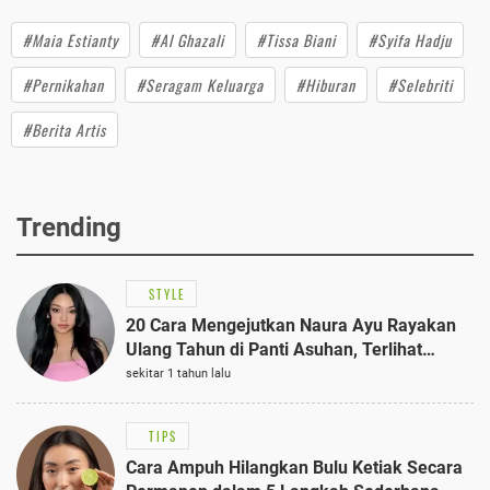
#Maia Estianty
#Al Ghazali
#Tissa Biani
#Syifa Hadju
#Pernikahan
#Seragam Keluarga
#Hiburan
#Selebriti
#Berita Artis
Trending
STYLE
20 Cara Mengejutkan Naura Ayu Rayakan
Ulang Tahun di Panti Asuhan, Terlihat
Anggun dengan Kaftan Cokelat
sekitar 1 tahun lalu
TIPS
Cara Ampuh Hilangkan Bulu Ketiak Secara