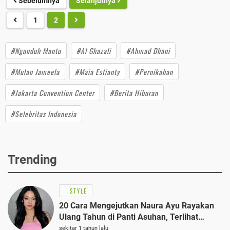
Sebelumnya
Selanjutnya
1
2
#Ngunduh Mantu
#Al Ghazali
#Ahmad Dhani
#Mulan Jameela
#Maia Estianty
#Pernikahan
#Jakarta Convention Center
#Berita Hiburan
#Selebritas Indonesia
Trending
STYLE
20 Cara Mengejutkan Naura Ayu Rayakan
Ulang Tahun di Panti Asuhan, Terlihat
Anggun dengan Kaftan Cokelat
sekitar 1 tahun lalu