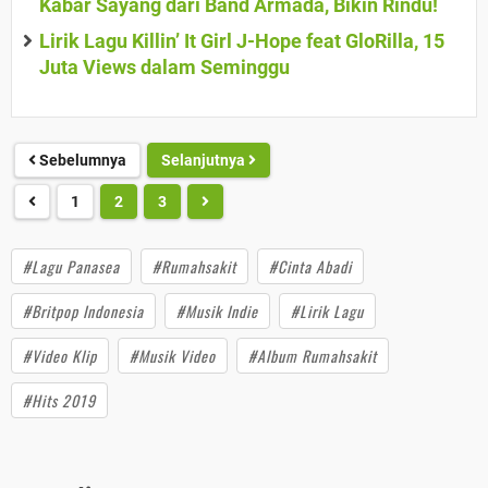
Kabar Sayang dari Band Armada, Bikin Rindu!
Lirik Lagu Killin’ It Girl J-Hope feat GloRilla, 15
Juta Views dalam Seminggu
Sebelumnya
Selanjutnya
1
2
3
#Lagu Panasea
#Rumahsakit
#Cinta Abadi
#Britpop Indonesia
#Musik Indie
#Lirik Lagu
#Video Klip
#Musik Video
#Album Rumahsakit
#Hits 2019