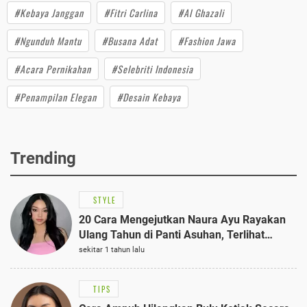
#Kebaya Janggan
#Fitri Carlina
#Al Ghazali
#Ngunduh Mantu
#Busana Adat
#Fashion Jawa
#Acara Pernikahan
#Selebriti Indonesia
#Penampilan Elegan
#Desain Kebaya
Trending
STYLE
20 Cara Mengejutkan Naura Ayu Rayakan
Ulang Tahun di Panti Asuhan, Terlihat
Anggun dengan Kaftan Cokelat
sekitar 1 tahun lalu
TIPS