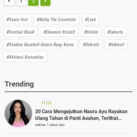
1
2
#Svara Fest
#Maliq The Essentials
#Lyon
#Festival Musik
#Ekonomi Kreatif
#Umkm
#Jakarta
#Stadion Baseball Gelora Bung Karno
#Gekrafs
#Inklusif
#Aktivasi Komunitas
Trending
STYLE
20 Cara Mengejutkan Naura Ayu Rayakan
Ulang Tahun di Panti Asuhan, Terlihat
Anggun dengan Kaftan Cokelat
sekitar 1 tahun lalu