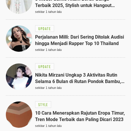
Terbaik 2025, Stylish untuk Hangout
hingga Acara Semi-Formal
sekitar 1 tahun lalu
UPDATE
Perjalanan Milli: Dari Sering Ditolak Audisi
hingga Menjadi Rapper Top 10 Thailand
sekitar 1 tahun lalu
UPDATE
Nikita Mirzani Ungkap 3 Aktivitas Rutin
Selama 6 Bulan di Rutan Pondok Bambu,
Terungkap!
sekitar 1 tahun lalu
STYLE
10 Cara Menerapkan Rajutan Eropa Timur,
Tren Mode Terbaik dan Paling Dicari 2023
sekitar 1 tahun lalu