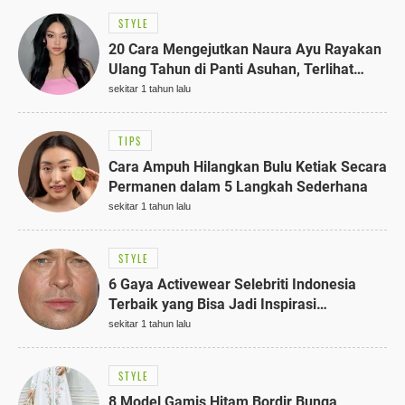
STYLE
20 Cara Mengejutkan Naura Ayu Rayakan
Ulang Tahun di Panti Asuhan, Terlihat
Anggun dengan Kaftan Cokelat
sekitar 1 tahun lalu
TIPS
Cara Ampuh Hilangkan Bulu Ketiak Secara
Permanen dalam 5 Langkah Sederhana
sekitar 1 tahun lalu
STYLE
6 Gaya Activewear Selebriti Indonesia
Terbaik yang Bisa Jadi Inspirasi
Fashionmu
sekitar 1 tahun lalu
STYLE
8 Model Gamis Hitam Bordir Bunga