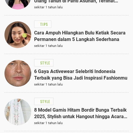
Ulang Tahun di Panti Asuhan, Terlihat
Anggun dengan Kaftan Cokelat
sekitar 1 tahun lalu
TIPS
Cara Ampuh Hilangkan Bulu Ketiak Secara
Permanen dalam 5 Langkah Sederhana
sekitar 1 tahun lalu
STYLE
6 Gaya Activewear Selebriti Indonesia
Terbaik yang Bisa Jadi Inspirasi Fashionmu
sekitar 1 tahun lalu
STYLE
8 Model Gamis Hitam Bordir Bunga Terbaik
2025, Stylish untuk Hangout hingga Acara
Semi-Formal
sekitar 1 tahun lalu