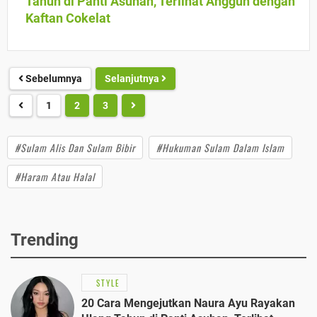
Tahun di Panti Asuhan, Terlihat Anggun dengan
Kaftan Cokelat
Sebelumnya
Selanjutnya
1
2
3
#Sulam Alis Dan Sulam Bibir
#Hukuman Sulam Dalam Islam
#Haram Atau Halal
Trending
STYLE
20 Cara Mengejutkan Naura Ayu Rayakan