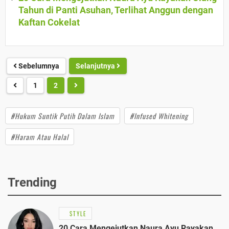
Tahun di Panti Asuhan, Terlihat Anggun dengan
Kaftan Cokelat
Sebelumnya
Selanjutnya
1
2
#Hukum Suntik Putih Dalam Islam
#Infused Whitening
#Haram Atau Halal
Trending
STYLE
20 Cara Mengejutkan Naura Ayu Rayakan