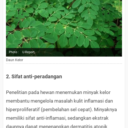
Photo :
U-Report,
Daun Kelor
2. Sifat anti-peradangan
Penelitian pada hewan menemukan minyak kelor
membantu mengelola masalah kulit inflamasi dan
hiperproliferatif (pembelahan sel cepat). Minyaknya
memiliki sifat anti-inflamasi, sedangkan ekstrak
daunnya dapat menenangkan dermatitis atopik