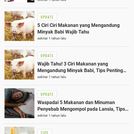
UPDATE
5 Ciri Ciri Makanan yang Mengandung
Minyak Babi Wajib Tahu
sekitar 1 tahun lalu
UPDATE
Wajib Tahu! 3 Ciri Makanan yang
Mengandung Minyak Babi, Tips Penting
untuk Konsumen Cerdas!
sekitar 1 tahun lalu
UPDATE
Waspadai 5 Makanan dan Minuman
Penyebab Mengompol pada Lansia, Tips
Ampuh Cegah Inkontinensia Urine
sekitar 1 tahun lalu
TIPS