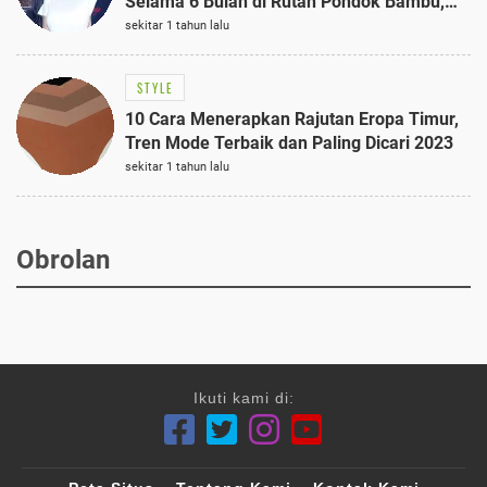
Selama 6 Bulan di Rutan Pondok Bambu,
Terungkap!
sekitar 1 tahun lalu
STYLE
10 Cara Menerapkan Rajutan Eropa Timur,
Tren Mode Terbaik dan Paling Dicari 2023
sekitar 1 tahun lalu
Obrolan
Ikuti kami di: