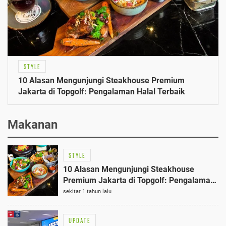
STYLE
10 Alasan Mengunjungi Steakhouse Premium
Jakarta di Topgolf: Pengalaman Halal Terbaik
Makanan
STYLE
10 Alasan Mengunjungi Steakhouse
Premium Jakarta di Topgolf: Pengalaman
Halal Terbaik
sekitar 1 tahun lalu
UPDATE