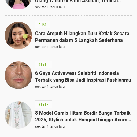
Ulang Tahun di Panti Asuhan, Terlihat
Anggun dengan Kaftan Cokelat
sekitar 1 tahun lalu
TIPS
Cara Ampuh Hilangkan Bulu Ketiak Secara
Permanen dalam 5 Langkah Sederhana
sekitar 1 tahun lalu
STYLE
6 Gaya Activewear Selebriti Indonesia
Terbaik yang Bisa Jadi Inspirasi Fashionmu
sekitar 1 tahun lalu
STYLE
8 Model Gamis Hitam Bordir Bunga Terbaik
2025, Stylish untuk Hangout hingga Acara
Semi-Formal
sekitar 1 tahun lalu