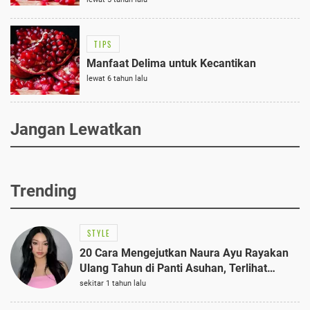
TIPS
Manfaat Delima untuk Kecantikan
lewat 6 tahun lalu
Jangan Lewatkan
Trending
STYLE
20 Cara Mengejutkan Naura Ayu Rayakan
Ulang Tahun di Panti Asuhan, Terlihat
Anggun dengan Kaftan Cokelat
sekitar 1 tahun lalu