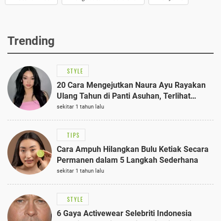
Trending
STYLE
20 Cara Mengejutkan Naura Ayu Rayakan
Ulang Tahun di Panti Asuhan, Terlihat
Anggun dengan Kaftan Cokelat
sekitar 1 tahun lalu
TIPS
Cara Ampuh Hilangkan Bulu Ketiak Secara
Permanen dalam 5 Langkah Sederhana
sekitar 1 tahun lalu
STYLE
6 Gaya Activewear Selebriti Indonesia