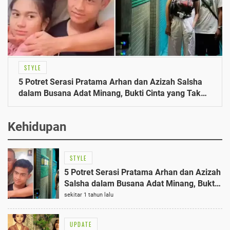
STYLE
5 Potret Serasi Pratama Arhan dan Azizah Salsha
dalam Busana Adat Minang, Bukti Cinta yang Tak
Pernah Redup
Kehidupan
STYLE
5 Potret Serasi Pratama Arhan dan Azizah
Salsha dalam Busana Adat Minang, Bukti
Cinta yang Tak Pernah Redup
sekitar 1 tahun lalu
UPDATE