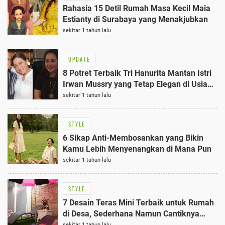
Rahasia 15 Detil Rumah Masa Kecil Maia
Estianty di Surabaya yang Menakjubkan
sekitar 1 tahun lalu
UPDATE
8 Potret Terbaik Tri Hanurita Mantan Istri
Irwan Mussry yang Tetap Elegan di Usia
58 Tahun
sekitar 1 tahun lalu
STYLE
6 Sikap Anti-Membosankan yang Bikin
Kamu Lebih Menyenangkan di Mana Pun
sekitar 1 tahun lalu
STYLE
7 Desain Teras Mini Terbaik untuk Rumah
di Desa, Sederhana Namun Cantiknya
Bikin Nyaman
sekitar 1 tahun lalu