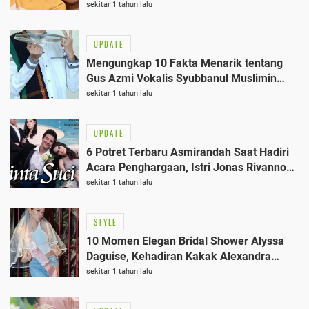
Hubungan Mereka
sekitar 1 tahun lalu
UPDATE
Mengungkap 10 Fakta Menarik tentang
Gus Azmi Vokalis Syubbanul Muslimin
yang Multitalenta
sekitar 1 tahun lalu
UPDATE
6 Potret Terbaru Asmirandah Saat Hadiri
Acara Penghargaan, Istri Jonas Rivanno
Tetap Elegan
sekitar 1 tahun lalu
STYLE
10 Momen Elegan Bridal Shower Alyssa
Daguise, Kehadiran Kakak Alexandra
Menambah Kekhangatan
sekitar 1 tahun lalu