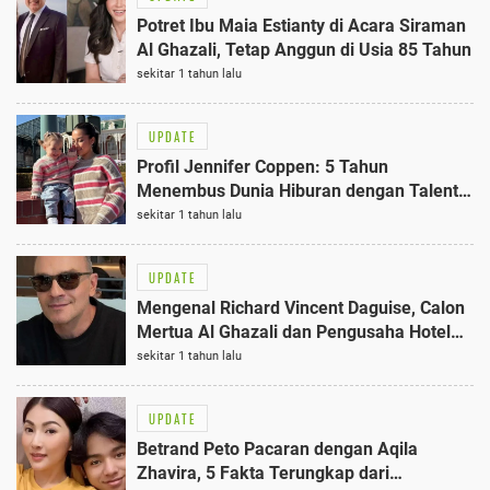
Potret Ibu Maia Estianty di Acara Siraman
Al Ghazali, Tetap Anggun di Usia 85 Tahun
sekitar 1 tahun lalu
UPDATE
Profil Jennifer Coppen: 5 Tahun
Menembus Dunia Hiburan dengan Talenta
dan Dedikasi Terbaik
sekitar 1 tahun lalu
UPDATE
Mengenal Richard Vincent Daguise, Calon
Mertua Al Ghazali dan Pengusaha Hotel
Sukses 2025
sekitar 1 tahun lalu
UPDATE
Betrand Peto Pacaran dengan Aqila
Zhavira, 5 Fakta Terungkap dari