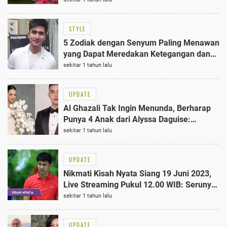
STYLE
5 Zodiak dengan Senyum Paling Menawan
yang Dapat Meredakan Ketegangan dan
Menyejukkan Hati
sekitar 1 tahun lalu
UPDATE
Al Ghazali Tak Ingin Menunda, Berharap
Punya 4 Anak dari Alyssa Daguise:
Keinginan Terbaik Pasangan Selebriti
sekitar 1 tahun lalu
UPDATE
Nikmati Kisah Nyata Siang 19 Juni 2023,
Live Streaming Pukul 12.00 WIB: Serunya
Cerita Kehidupan!
sekitar 1 tahun lalu
UPDATE