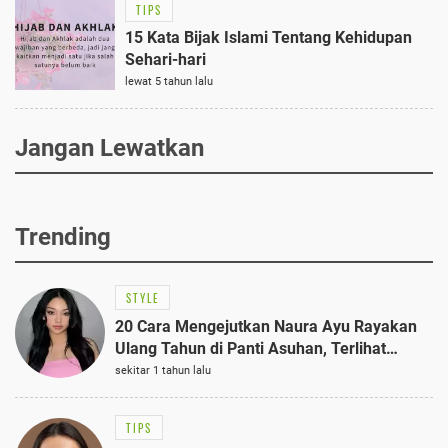
TIPS
15 Kata Bijak Islami Tentang Kehidupan
Sehari-hari
lewat 5 tahun lalu
Jangan Lewatkan
Trending
STYLE
20 Cara Mengejutkan Naura Ayu Rayakan
Ulang Tahun di Panti Asuhan, Terlihat
Anggun dengan Kaftan Cokelat
sekitar 1 tahun lalu
TIPS