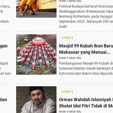
ar
Kesenian dari 4 Negara
lewat 2 tahun lalu
m baru,
Festival Budaya bertaraf internas
ik
diselenggarakan di Makassar, tepa
Benteng Rotterdam, pada tanggal
nikah
September 2023. Sebanyak 350 s
hadir
UPDATE
ngan
Masjid 99 Kubah Ikon Bar
Makassar yang Menuai
Kontroversi
lewat 6 tahun lalu
dapat
Pembangunan Masjid 99 Kubah di
n
Sulawesi Selatan masih berlanjut
at hari
kotroversi dan belum bisa digunak
UPDATE
ulan
Ormas Wahdah Islamiyah
Sholat Idul Fitri Tidak di M
lewat 6 tahun lalu