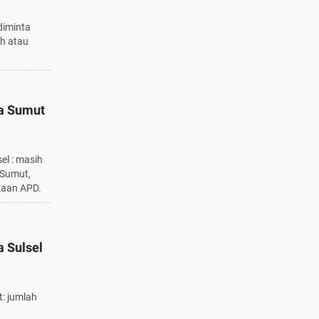
diminta
h atau
na Sumut
el : masih
 Sumut,
gkaan APD.
a Sulsel
t: jumlah