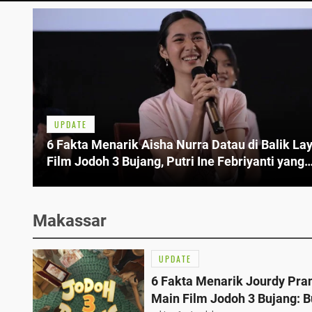
UPDATE
6 Fakta Menarik Aisha Nurra Datau di Balik La
Film Jodoh 3 Bujang, Putri Ine Febriyanti yang
Berkilau
Makassar
UPDATE
6 Fakta Menarik Jourdy Pra
Main Film Jodoh 3 Bujang: 