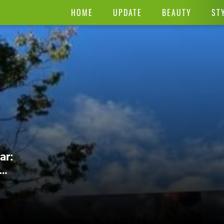
HOME
UPDATE
BEAUTY
ST
ar: