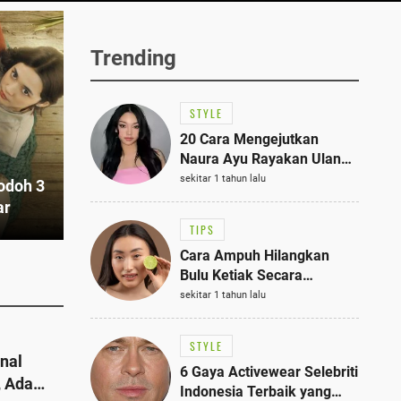
Trending
STYLE
20 Cara Mengejutkan
Naura Ayu Rayakan Ulang
Tahun di Panti Asuhan,
sekitar 1 tahun lalu
odoh 3
Terlihat Anggun dengan
ar
Kaftan Cokelat
TIPS
Cara Ampuh Hilangkan
Bulu Ketiak Secara
Permanen dalam 5
sekitar 1 tahun lalu
Langkah Sederhana
STYLE
onal
6 Gaya Activewear Selebriti
, Ada
Indonesia Terbaik yang