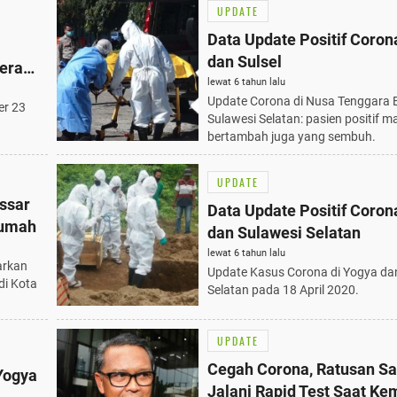
UPDATE
Data Update Positif Coro
dan Sulsel
era
lewat 6 tahun lalu
Update Corona di Nusa Tenggara 
er 23
Sulawesi Selatan: pasien positif m
bertambah juga yang sembuh.
UPDATE
ssar
Data Update Positif Coron
Rumah
dan Sulawesi Selatan
lewat 6 tahun lalu
arkan
Update Kasus Corona di Yogya da
di Kota
Selatan pada 18 April 2020.
UPDATE
Cegah Corona, Ratusan Sa
Yogya
Jalani Rapid Test Saat Ke