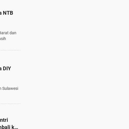
na NTB
Barat dan
asih
a DIY
n Sulawesi
ntri
mbali ke