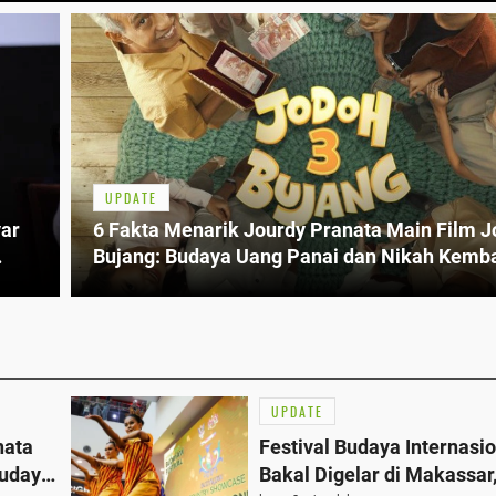
UPDATE
yar
6 Fakta Menarik Jourdy Pranata Main Film J
Bujang: Budaya Uang Panai dan Nikah Kemb
UPDATE
nata
Festival Budaya Internasi
Budaya
Bakal Digelar di Makassar