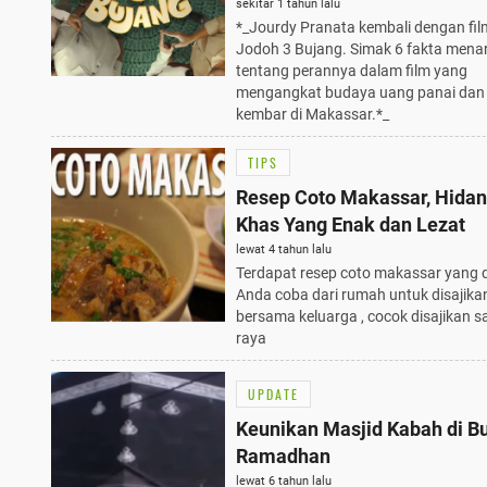
Uang Panai dan Nikah Kemb
sekitar 1 tahun lalu
*_Jourdy Pranata kembali dengan fil
Jodoh 3 Bujang. Simak 6 fakta menar
tentang perannya dalam film yang
mengangkat budaya uang panai dan 
kembar di Makassar.*_
TIPS
Resep Coto Makassar, Hida
Khas Yang Enak dan Lezat
lewat 4 tahun lalu
Terdapat resep coto makassar yang 
Anda coba dari rumah untuk disajika
bersama keluarga , cocok disajikan sa
raya
UPDATE
Keunikan Masjid Kabah di B
Ramadhan
lewat 6 tahun lalu