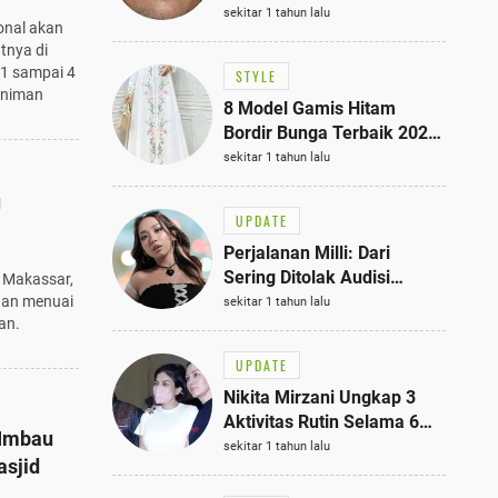
Bisa Jadi Inspirasi
sekitar 1 tahun lalu
ional akan
Fashionmu
tnya di
 1 sampai 4
STYLE
eniman
8 Model Gamis Hitam
Bordir Bunga Terbaik 2025,
Stylish untuk Hangout
sekitar 1 tahun lalu
hingga Acara Semi-Formal
u
UPDATE
Perjalanan Milli: Dari
Sering Ditolak Audisi
 Makassar,
hingga Menjadi Rapper Top
 dan menuai
sekitar 1 tahun lalu
an.
10 Thailand
UPDATE
Nikita Mirzani Ungkap 3
Aktivitas Rutin Selama 6
 Imbau
Bulan di Rutan Pondok
sekitar 1 tahun lalu
asjid
Bambu, Terungkap!