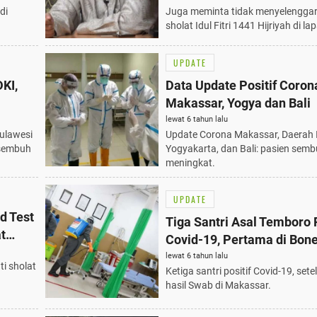
di
Juga meminta tidak menyelengga
sholat Idul Fitri 1441 Hijriyah di l
UPDATE
DKI,
Data Update Positif Coron
Makassar, Yogya dan Bali
lewat 6 tahun lalu
Sulawesi
Update Corona Makassar, Daerah 
 sembuh
Yogyakarta, dan Bali: pasien semb
meningkat.
UPDATE
d Test
Tiga Santri Asal Temboro P
t
Covid-19, Pertama di Bon
lewat 6 tahun lalu
i sholat
Ketiga santri positif Covid-19, sete
hasil Swab di Makassar.