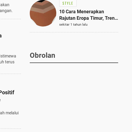
STYLE
rakan
apangan.
10 Cara Menerapkan
Rajutan Eropa Timur, Tren
Mode Terbaik dan Paling
sekitar 1 tahun lalu
Dicari 2023
a
Obrolan
Istimewa
uh terus
ositif
e
lah melalui