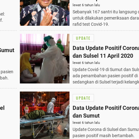
Sulsel
lewat 6 tahun lalu
Sebanyak 167 santri itu langsung 
el:
untuk dilakukan pemeriksaan dara
f.
rafid test Covid-19.
UPDATE
Data Update Positif Coro
 Sumut
dan Sulsel 11 April 2020
lewat 6 tahun lalu
Update Covid-19 di Sumut dan Suls
 pasien
ada penambahan pasien positif di
mbah.
sedangkan di Sulsel terjadi kelan
UPDATE
el
Data Update Positif Coron
dan Sumut
lewat 6 tahun lalu
Update Corona di Sulsel dan Sumu
pasien positif masih bertambah.