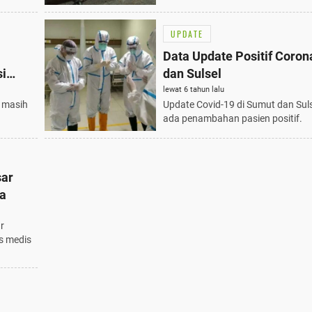
UPDATE
Data Update Positif Coro
si
dan Sulsel
lewat 6 tahun lalu
: masih
Update Covid-19 di Sumut dan Suls
ada penambahan pasien positif.
sar
na
r
s medis