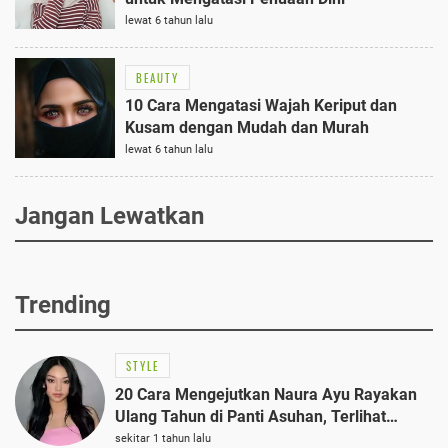
lewat 6 tahun lalu
BEAUTY
10 Cara Mengatasi Wajah Keriput dan
Kusam dengan Mudah dan Murah
lewat 6 tahun lalu
Jangan Lewatkan
Trending
STYLE
20 Cara Mengejutkan Naura Ayu Rayakan
Ulang Tahun di Panti Asuhan, Terlihat
Anggun dengan Kaftan Cokelat
sekitar 1 tahun lalu