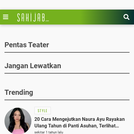
Pentas Teater
Jangan Lewatkan
Trending
STYLE
20 Cara Mengejutkan Naura Ayu Rayakan
Ulang Tahun di Panti Asuhan, Terlihat
Anggun dengan Kaftan Cokelat
sekitar 1 tahun lalu