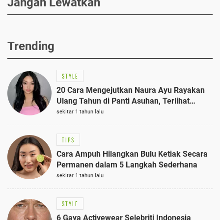
Jangan Lewatkan
Trending
STYLE
20 Cara Mengejutkan Naura Ayu Rayakan
Ulang Tahun di Panti Asuhan, Terlihat
Anggun dengan Kaftan Cokelat
sekitar 1 tahun lalu
TIPS
Cara Ampuh Hilangkan Bulu Ketiak Secara
Permanen dalam 5 Langkah Sederhana
sekitar 1 tahun lalu
STYLE
6 Gaya Activewear Selebriti Indonesia