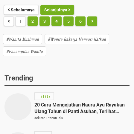
Sebelumnya
Selanjutnya
1
2
3
4
5
6
#Wanita Muslimah
#Wanita Bekerja Mencari Nafkah
#Penampilan Wanita
Trending
STYLE
20 Cara Mengejutkan Naura Ayu Rayakan
Ulang Tahun di Panti Asuhan, Terlihat
Anggun dengan Kaftan Cokelat
sekitar 1 tahun lalu