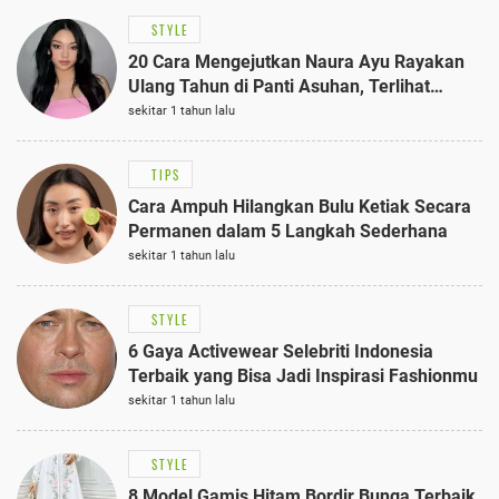
STYLE
20 Cara Mengejutkan Naura Ayu Rayakan
Ulang Tahun di Panti Asuhan, Terlihat
Anggun dengan Kaftan Cokelat
sekitar 1 tahun lalu
TIPS
Cara Ampuh Hilangkan Bulu Ketiak Secara
Permanen dalam 5 Langkah Sederhana
sekitar 1 tahun lalu
STYLE
6 Gaya Activewear Selebriti Indonesia
Terbaik yang Bisa Jadi Inspirasi Fashionmu
sekitar 1 tahun lalu
STYLE
8 Model Gamis Hitam Bordir Bunga Terbaik