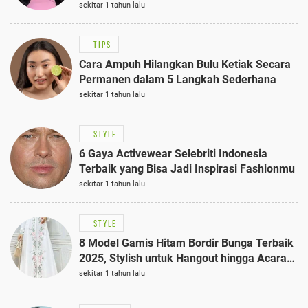
Anggun dengan Kaftan Cokelat
sekitar 1 tahun lalu
TIPS
Cara Ampuh Hilangkan Bulu Ketiak Secara
Permanen dalam 5 Langkah Sederhana
sekitar 1 tahun lalu
STYLE
6 Gaya Activewear Selebriti Indonesia
Terbaik yang Bisa Jadi Inspirasi Fashionmu
sekitar 1 tahun lalu
STYLE
8 Model Gamis Hitam Bordir Bunga Terbaik
2025, Stylish untuk Hangout hingga Acara
Semi-Formal
sekitar 1 tahun lalu