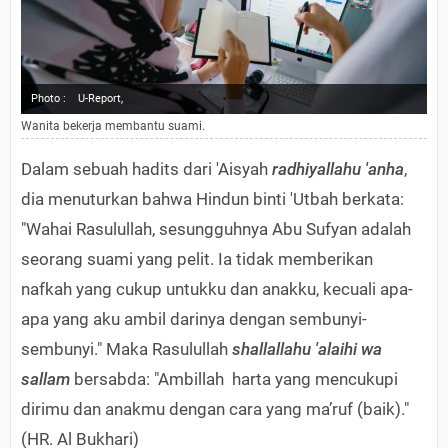
Photo :
U-Report,
Wanita bekerja membantu suami.
Dalam sebuah hadits dari 'Aisyah
radhiyallahu 'anha
,
dia menuturkan bahwa Hindun binti 'Utbah berkata:
"Wahai Rasulullah, sesungguhnya Abu Sufyan adalah
seorang suami yang pelit. Ia tidak memberikan
nafkah yang cukup untukku dan anakku, kecuali apa-
apa yang aku ambil darinya dengan sembunyi-
sembunyi." Maka Rasulullah
shallallahu 'alaihi wa
sallam
bersabda: "Ambillah harta yang mencukupi
dirimu dan anakmu dengan cara yang ma’ruf (baik)."
(HR. Al Bukhari)