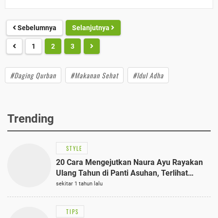
Sebelumnya
Selanjutnya
1
2
3
#Daging Qurban
#Makanan Sehat
#Idul Adha
Trending
STYLE
20 Cara Mengejutkan Naura Ayu Rayakan
Ulang Tahun di Panti Asuhan, Terlihat
Anggun dengan Kaftan Cokelat
sekitar 1 tahun lalu
TIPS