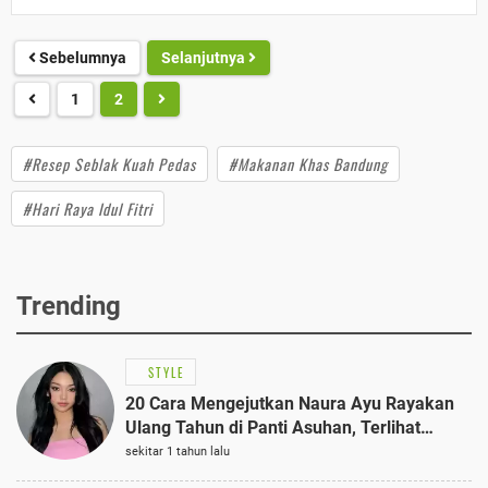
Sebelumnya
Selanjutnya
1
2
#Resep Seblak Kuah Pedas
#Makanan Khas Bandung
#Hari Raya Idul Fitri
Trending
STYLE
20 Cara Mengejutkan Naura Ayu Rayakan
Ulang Tahun di Panti Asuhan, Terlihat
Anggun dengan Kaftan Cokelat
sekitar 1 tahun lalu