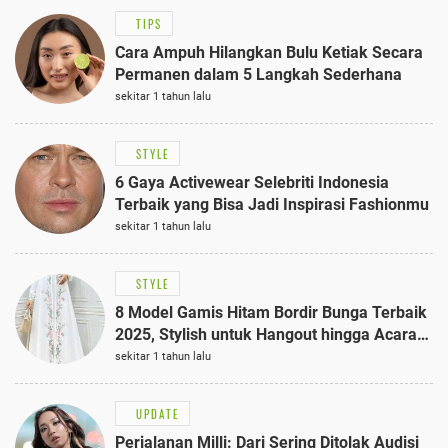
TIPS
Cara Ampuh Hilangkan Bulu Ketiak Secara
Permanen dalam 5 Langkah Sederhana
sekitar 1 tahun lalu
STYLE
6 Gaya Activewear Selebriti Indonesia
Terbaik yang Bisa Jadi Inspirasi Fashionmu
sekitar 1 tahun lalu
STYLE
8 Model Gamis Hitam Bordir Bunga Terbaik
2025, Stylish untuk Hangout hingga Acara
Semi-Formal
sekitar 1 tahun lalu
UPDATE
Perjalanan Milli: Dari Sering Ditolak Audisi