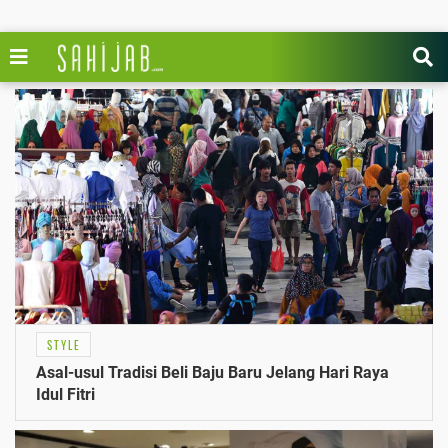
STYLE
Asal-usul Tradisi Beli Baju Baru Jelang Hari Raya
Idul Fitri