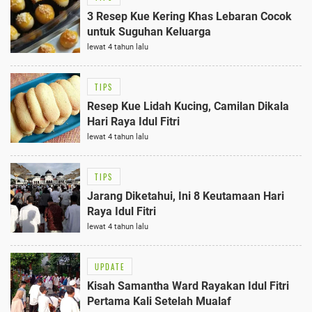
3 Resep Kue Kering Khas Lebaran Cocok
untuk Suguhan Keluarga
lewat 4 tahun lalu
TIPS
Resep Kue Lidah Kucing, Camilan Dikala
Hari Raya Idul Fitri
lewat 4 tahun lalu
TIPS
Jarang Diketahui, Ini 8 Keutamaan Hari
Raya Idul Fitri
lewat 4 tahun lalu
UPDATE
Kisah Samantha Ward Rayakan Idul Fitri
Pertama Kali Setelah Mualaf