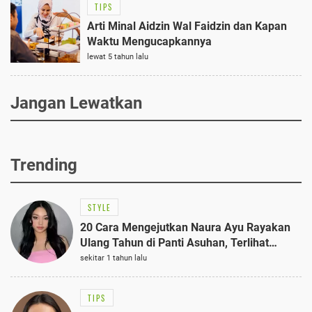
TIPS
Arti Minal Aidzin Wal Faidzin dan Kapan
Waktu Mengucapkannya
lewat 5 tahun lalu
Jangan Lewatkan
Trending
STYLE
20 Cara Mengejutkan Naura Ayu Rayakan
Ulang Tahun di Panti Asuhan, Terlihat
Anggun dengan Kaftan Cokelat
sekitar 1 tahun lalu
TIPS