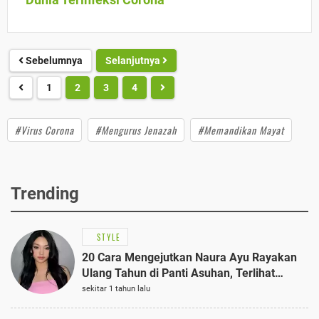
Sebelumnya
Selanjutnya
1
2
3
4
#Virus Corona
#Mengurus Jenazah
#Memandikan Mayat
Trending
STYLE
20 Cara Mengejutkan Naura Ayu Rayakan
Ulang Tahun di Panti Asuhan, Terlihat
Anggun dengan Kaftan Cokelat
sekitar 1 tahun lalu