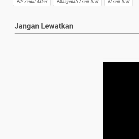
#Dr Zaidul Akbar
#Mengobati Asam Urat
#Asam Urat
Jangan Lewatkan