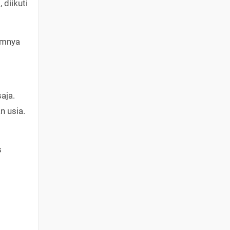
diikuti
umnya
aja.
n usia.
s