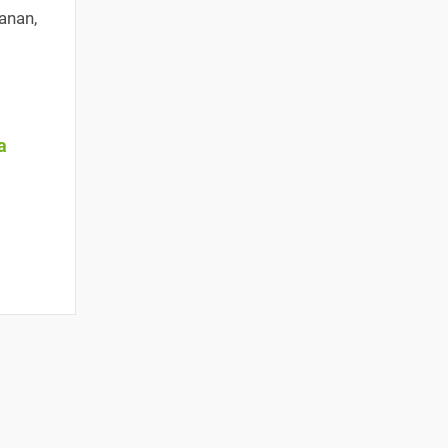
anan,
a