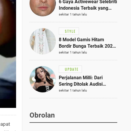
6 Gaya Activewear Selebriti
Indonesia Terbaik yang
Bisa Jadi Inspirasi
sekitar 1 tahun lalu
Fashionmu
STYLE
8 Model Gamis Hitam
Bordir Bunga Terbaik 2025,
Stylish untuk Hangout
sekitar 1 tahun lalu
hingga Acara Semi-Formal
UPDATE
Perjalanan Milli: Dari
Sering Ditolak Audisi
hingga Menjadi Rapper Top
sekitar 1 tahun lalu
10 Thailand
Obrolan
dapat