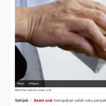
Photo :
U-Report,
Minuman pemicu asam urat
Sahijab
–
Asam urat
merupakan salah satu penyak