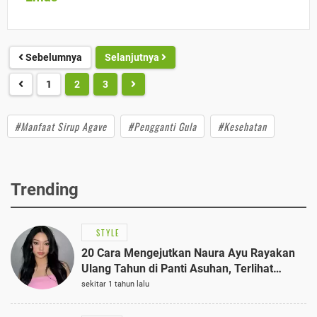
Sebelumnya
Selanjutnya
1
2
3
#Manfaat Sirup Agave
#Pengganti Gula
#Kesehatan
Trending
STYLE
20 Cara Mengejutkan Naura Ayu Rayakan
Ulang Tahun di Panti Asuhan, Terlihat
Anggun dengan Kaftan Cokelat
sekitar 1 tahun lalu