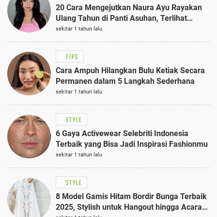
20 Cara Mengejutkan Naura Ayu Rayakan
Ulang Tahun di Panti Asuhan, Terlihat
Anggun dengan Kaftan Cokelat
sekitar 1 tahun lalu
TIPS
Cara Ampuh Hilangkan Bulu Ketiak Secara
Permanen dalam 5 Langkah Sederhana
sekitar 1 tahun lalu
STYLE
6 Gaya Activewear Selebriti Indonesia
Terbaik yang Bisa Jadi Inspirasi Fashionmu
sekitar 1 tahun lalu
STYLE
8 Model Gamis Hitam Bordir Bunga Terbaik
2025, Stylish untuk Hangout hingga Acara