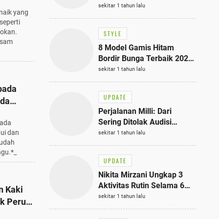
ara
Bisa Jadi Inspirasi
sekitar 1 tahun lalu
naik yang
Fashionmu
seperti
rokan.
STYLE
asam
8 Model Gamis Hitam
Bordir Bunga Terbaik 2025,
Stylish untuk Hangout
sekitar 1 tahun lalu
hingga Acara Semi-Formal
 pada
UPDATE
nda
Perjalanan Milli: Dari
Sering Ditolak Audisi
pada
hingga Menjadi Rapper Top
ui dan
sekitar 1 tahun lalu
mudah
10 Thailand
ngu.*_
UPDATE
Nikita Mirzani Ungkap 3
Aktivitas Rutin Selama 6
n Kaki
Bulan di Rutan Pondok
sekitar 1 tahun lalu
k Perut
Bambu, Terungkap!