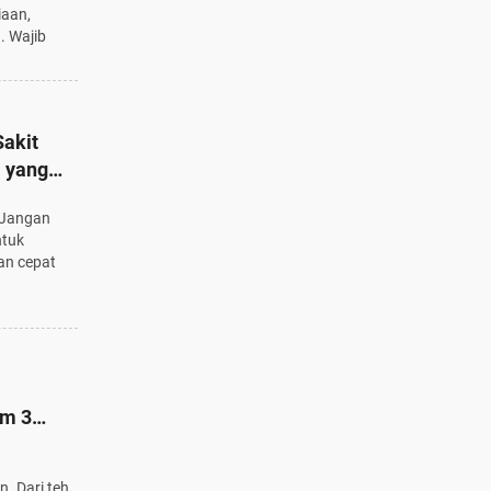
iaan,
. Wajib
akit
l yang
? Jangan
ntuk
gan cepat
am 3
. Dari teh