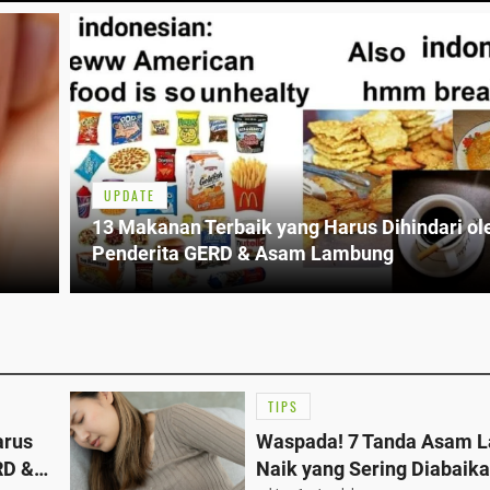
UPDATE
13 Makanan Terbaik yang Harus Dihindari ol
Penderita GERD & Asam Lambung
TIPS
arus
Waspada! 7 Tanda Asam 
RD &
Naik yang Sering Diabaika