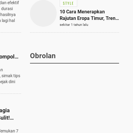
dan efektif
STYLE
 durasi
10 Cara Menerapkan
 hasilnya
Rajutan Eropa Timur, Tren
lagi hal
Mode Terbaik dan Paling
sekitar 1 tahun lalu
Dicari 2023
Obrolan
ompol
Cegah
an
 simak tips
ejak dini
agia
ulit!
 Temukan 7