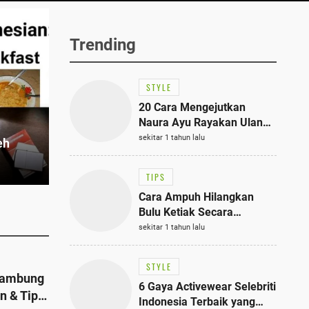
Trending
STYLE
20 Cara Mengejutkan
Naura Ayu Rayakan Ulang
Tahun di Panti Asuhan,
sekitar 1 tahun lalu
eh
Terlihat Anggun dengan
Kaftan Cokelat
TIPS
Cara Ampuh Hilangkan
Bulu Ketiak Secara
Permanen dalam 5
sekitar 1 tahun lalu
Langkah Sederhana
STYLE
Lambung
6 Gaya Activewear Selebriti
n & Tips
Indonesia Terbaik yang