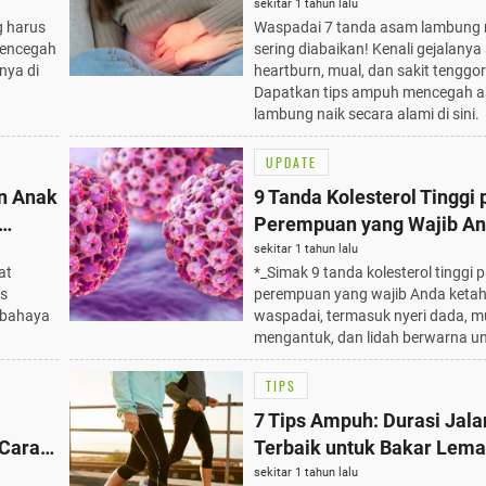
Ampuh Mencegahnya Sec
sekitar 1 tahun lalu
 harus
Waspadai 7 tanda asam lambung 
Alami
mencegah
sering diabaikan! Kenali gejalanya 
nya di
heartburn, mual, dan sakit tenggo
Dapatkan tips ampuh mencegah 
lambung naik secara alami di sini.
UPDATE
n Anak
9 Tanda Kolesterol Tinggi
Perempuan yang Wajib A
Ketahui dan Waspadai
sekitar 1 tahun lalu
at
*_Simak 9 tanda kolesterol tinggi 
ps
perempuan yang wajib Anda ketah
i bahaya
waspadai, termasuk nyeri dada, 
mengantuk, dan lidah berwarna u
TIPS
7 Tips Ampuh: Durasi Jala
 Cara
Terbaik untuk Bakar Lema
Secara Efektif dan Sehat!
sekitar 1 tahun lalu