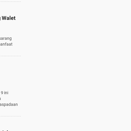
 Walet
sarang
manfaat
9 ini
u
waspadaan