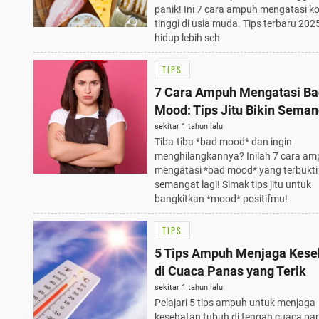
panik! Ini 7 cara ampuh mengatasi ko
tinggi di usia muda. Tips terbaru 202
hidup lebih seh
TIPS
7 Cara Ampuh Mengatasi Ba
Mood: Tips Jitu Bikin Seman
Lagi! Wajib Tahu!
sekitar 1 tahun lalu
Tiba-tiba *bad mood* dan ingin
menghilangkannya? Inilah 7 cara a
mengatasi *bad mood* yang terbukti 
semangat lagi! Simak tips jitu untuk
bangkitkan *mood* positifmu!
TIPS
5 Tips Ampuh Menjaga Kese
di Cuaca Panas yang Terik
sekitar 1 tahun lalu
Pelajari 5 tips ampuh untuk menjaga
kesehatan tubuh di tengah cuaca pa