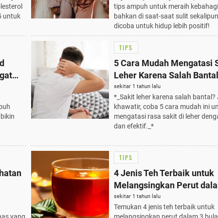
lesterol
tips ampuh untuk meraih kebahag
5 untuk
bahkan di saat-saat sulit sekalipun
dicoba untuk hidup lebih positif!
TIPS
d
5 Cara Mudah Mengatasi S
gat
Leher Karena Salah Banta
Wajib Dicoba
sekitar 1 tahun lalu
*_Sakit leher karena salah bantal
mpuh
khawatir, coba 5 cara mudah ini u
bikin
mengatasi rasa sakit di leher den
dan efektif._*
TIPS
hatan
4 Jenis Teh Terbaik untuk
Melangsingkan Perut dal
Bulan
sekitar 1 tahun lalu
Temukan 4 jenis teh terbaik untuk
nas yang
melangsingkan perut dalam 3 bulan