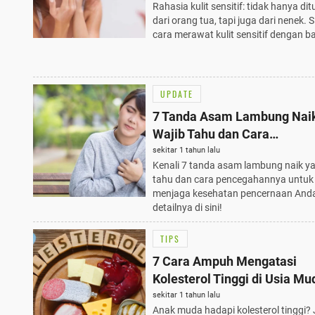
Rahasia kulit sensitif: tidak hanya di
dari orang tua, tapi juga dari nenek. 
cara merawat kulit sensitif dengan ba
UPDATE
7 Tanda Asam Lambung Nai
Wajib Tahu dan Cara
Pencegahannya
sekitar 1 tahun lalu
Kenali 7 tanda asam lambung naik y
tahu dan cara pencegahannya untuk
menjaga kesehatan pencernaan Anda
detailnya di sini!
TIPS
7 Cara Ampuh Mengatasi
Kolesterol Tinggi di Usia Mu
Tips Terbaru 2025!
sekitar 1 tahun lalu
Anak muda hadapi kolesterol tinggi?