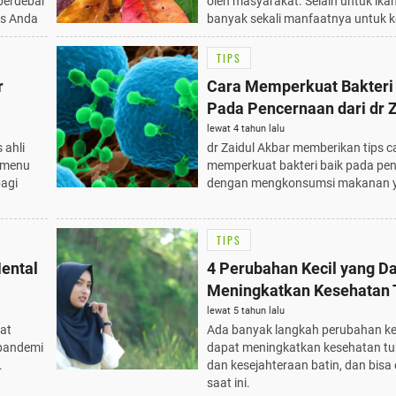
berdebar
oleh masyarakat. Selain untuk ika
as Anda
banyak sekali manfaatnya untuk 
TIPS
r
Cara Memperkuat Bakteri
Pada Pencernaan dari dr Z
Akbar
lewat 4 tahun lalu
 ahli
dr Zaidul Akbar memberikan tips c
s menu
memperkuat bakteri baik pada pe
bagi
dengan mengkonsumsi makanan y
TIPS
ental
4 Perubahan Kecil yang D
Meningkatkan Kesehatan 
lewat 5 tahun lalu
at
Ada banyak langkah perubahan ke
 pandemi
dapat meningkatkan kesehatan t
.
dan kesejahteraan batin, dan bisa
saat ini.