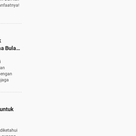
anfaatnya!
k
a Bulan
i
dan
 dengan
njaga
 untuk
diketahui