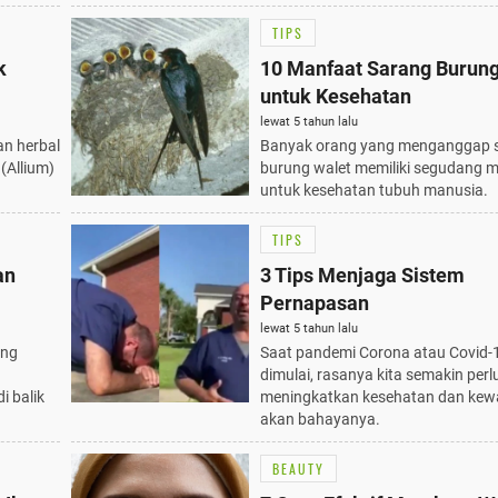
TIPS
k
10 Manfaat Sarang Burung
untuk Kesehatan
lewat 5 tahun lalu
an herbal
Banyak orang yang menganggap 
(Allium)
burung walet memiliki segudang 
untuk kesehatan tubuh manusia.
TIPS
an
3 Tips Menjaga Sistem
Pernapasan
lewat 5 tahun lalu
ing
Saat pandemi Corona atau Covid-1
dimulai, rasanya kita semakin perl
i balik
meningkatkan kesehatan dan ke
akan bahayanya.
BEAUTY