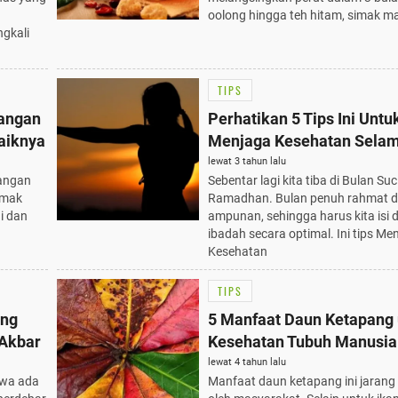
oolong hingga teh hitam, simak m
ngkali
TIPS
Tangan
Perhatikan 5 Tips Ini Untu
aiknya
Menjaga Kesehatan Selam
Ramadhan
lewat 3 tahun lalu
tangan
Sebentar lagi kita tiba di Bulan Suc
imak
Ramadhan. Bulan penuh rahmat 
i dan
ampunan, sehingga harus kita isi
ibadah secara optimal. Ini tips Me
Kesehatan
TIPS
ung
5 Manfaat Daun Ketapang
 Akbar
Kesehatan Tubuh Manusia
lewat 4 tahun lalu
hwa ada
Manfaat daun ketapang ini jarang 