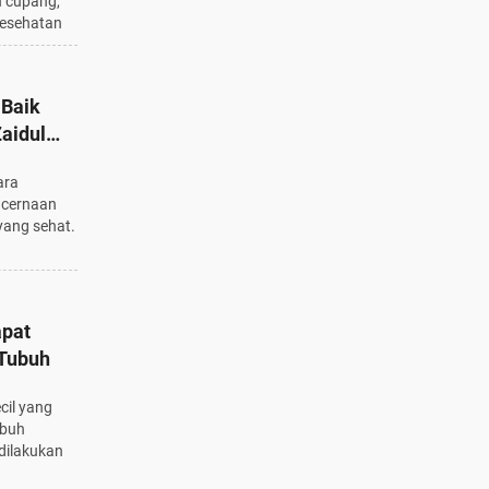
n cupang,
kesehatan
 Baik
aidul
ara
ncernaan
ang sehat.
apat
Tubuh
cil yang
ubuh
 dilakukan