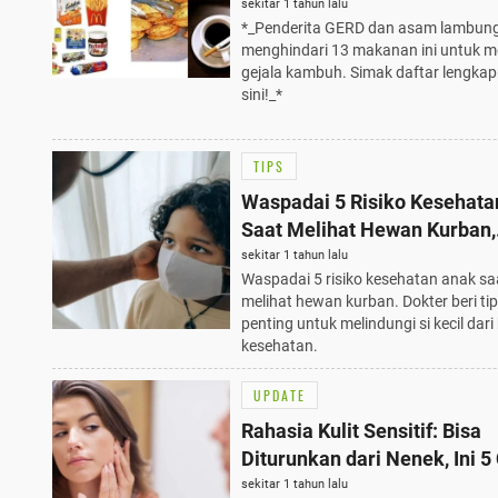
Asam Lambung
sekitar 1 tahun lalu
*_Penderita GERD dan asam lambung
menghindari 13 makanan ini untuk 
gejala kambuh. Simak daftar lengkap
sini!_*
TIPS
Waspadai 5 Risiko Kesehata
Saat Melihat Hewan Kurban,
Dokter Beri Tips Penting!
sekitar 1 tahun lalu
Waspadai 5 risiko kesehatan anak sa
melihat hewan kurban. Dokter beri ti
penting untuk melindungi si kecil dar
kesehatan.
UPDATE
Rahasia Kulit Sensitif: Bisa
Diturunkan dari Nenek, Ini 5
Merawatnya dengan Baik
sekitar 1 tahun lalu