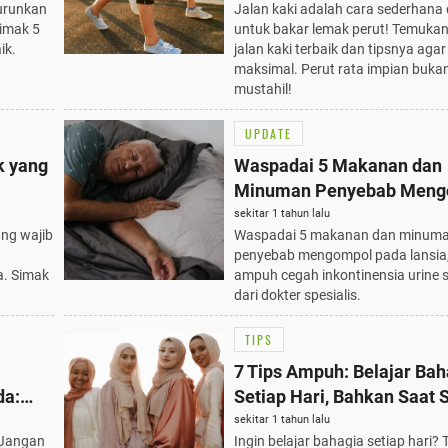
turunkan
Jalan kaki adalah cara sederhana 
Simak 5
untuk bakar lemak perut! Temukan
ik.
jalan kaki terbaik dan tipsnya agar
maksimal. Perut rata impian bukan 
mustahil!
UPDATE
k yang
Waspadai 5 Makanan dan
Minuman Penyebab Meng
pada Lansia, Tips Ampuh 
sekitar 1 tahun lalu
ang wajib
Waspadai 5 makanan dan minum
Inkontinensia Urine
penyebab mengompol pada lansia,
. Simak
ampuh cegah inkontinensia urine s
dari dokter spesialis.
TIPS
7 Tips Ampuh: Belajar Bah
da:
Setiap Hari, Bahkan Saat S
Wajib Dicoba!
sekitar 1 tahun lalu
 Jangan
Ingin belajar bahagia setiap hari?