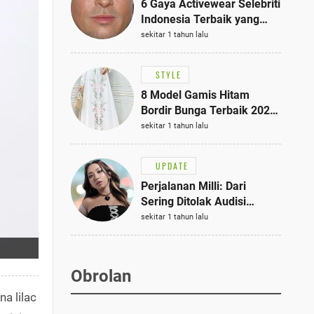
6 Gaya Activewear Selebriti
Indonesia Terbaik yang
Bisa Jadi Inspirasi
sekitar 1 tahun lalu
Fashionmu
STYLE
8 Model Gamis Hitam
Bordir Bunga Terbaik 2025,
Stylish untuk Hangout
sekitar 1 tahun lalu
hingga Acara Semi-Formal
UPDATE
Perjalanan Milli: Dari
Sering Ditolak Audisi
hingga Menjadi Rapper Top
sekitar 1 tahun lalu
10 Thailand
Obrolan
a lilac