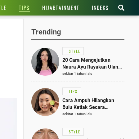
TIPS
YLE
HIJABTAINMENT
INDEKS
Trending
STYLE
20 Cara Mengejutkan
Naura Ayu Rayakan Ulang
Tahun di Panti Asuhan,
sekitar 1 tahun lalu
Terlihat Anggun dengan
Kaftan Cokelat
TIPS
Cara Ampuh Hilangkan
Bulu Ketiak Secara
Permanen dalam 5
sekitar 1 tahun lalu
Langkah Sederhana
STYLE