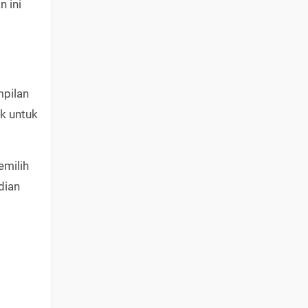
n ini
mpilan
ok untuk
emilih
dian