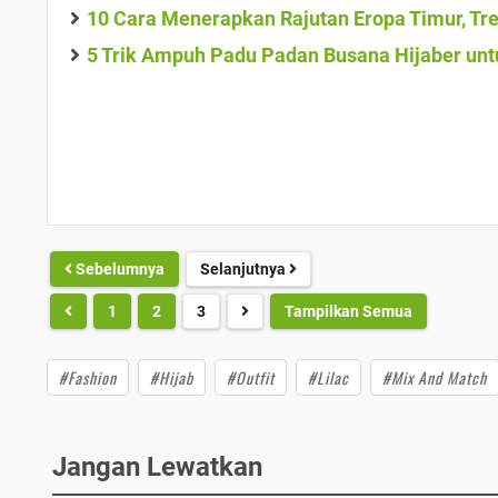
10 Cara Menerapkan Rajutan Eropa Timur, Tre
5 Trik Ampuh Padu Padan Busana Hijaber unt
Sebelumnya
Selanjutnya
1
2
3
Tampilkan Semua
#Fashion
#Hijab
#Outfit
#Lilac
#Mix And Match
Jangan Lewatkan