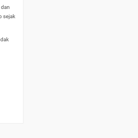
 dan
b sejak
idak