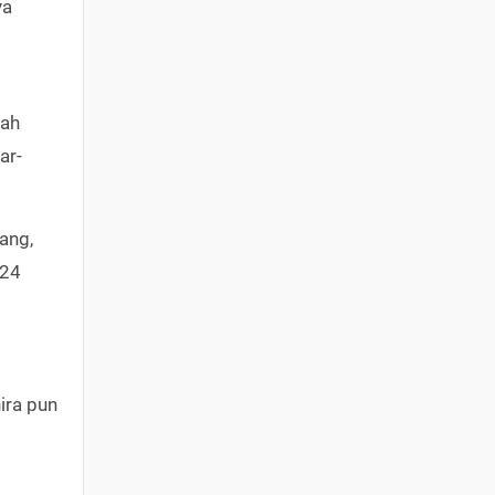
ya
dah
ar-
ang,
024
hira pun