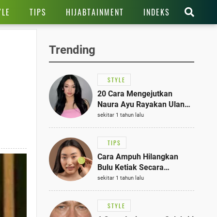
YLE
TIPS
HIJABTAINMENT
INDEKS
Trending
STYLE
20 Cara Mengejutkan
Naura Ayu Rayakan Ulang
Tahun di Panti Asuhan,
sekitar 1 tahun lalu
Terlihat Anggun dengan
Kaftan Cokelat
TIPS
Cara Ampuh Hilangkan
Bulu Ketiak Secara
Permanen dalam 5
sekitar 1 tahun lalu
Langkah Sederhana
STYLE