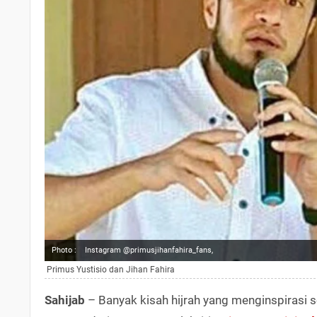
Photo :
Instagram @primusjihanfahira_fans,
Primus Yustisio dan Jihan Fahira
Sahijab
– Banyak kisah hijrah yang menginspirasi se