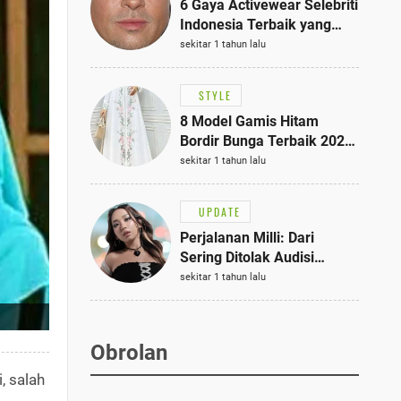
6 Gaya Activewear Selebriti
Indonesia Terbaik yang
Bisa Jadi Inspirasi
sekitar 1 tahun lalu
Fashionmu
STYLE
8 Model Gamis Hitam
Bordir Bunga Terbaik 2025,
Stylish untuk Hangout
sekitar 1 tahun lalu
hingga Acara Semi-Formal
UPDATE
Perjalanan Milli: Dari
Sering Ditolak Audisi
hingga Menjadi Rapper Top
sekitar 1 tahun lalu
10 Thailand
Obrolan
, salah