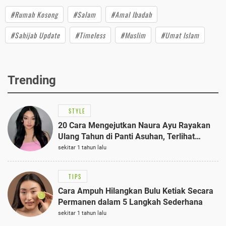
#Rumah Kosong
#Salam
#Amal Ibadah
#Sahijab Update
#Timeless
#Muslim
#Umat Islam
Trending
STYLE
20 Cara Mengejutkan Naura Ayu Rayakan
Ulang Tahun di Panti Asuhan, Terlihat
Anggun dengan Kaftan Cokelat
sekitar 1 tahun lalu
TIPS
Cara Ampuh Hilangkan Bulu Ketiak Secara
Permanen dalam 5 Langkah Sederhana
sekitar 1 tahun lalu