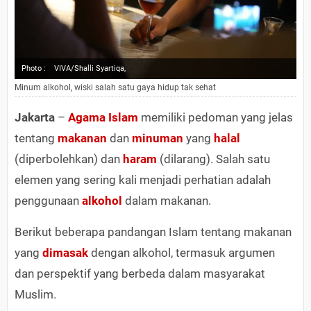
Photo :
VIVA/Shalli Syartiqa,
Minum alkohol, wiski salah satu gaya hidup tak sehat
Jakarta
–
Agama
Islam
memiliki pedoman yang jelas
tentang
makanan
dan
minuman
yang
halal
(diperbolehkan) dan
haram
(dilarang). Salah satu
elemen yang sering kali menjadi perhatian adalah
penggunaan
alkohol
dalam makanan.
Berikut beberapa pandangan Islam tentang makanan
yang
dimasak
dengan alkohol, termasuk argumen
dan perspektif yang berbeda dalam masyarakat
Muslim.