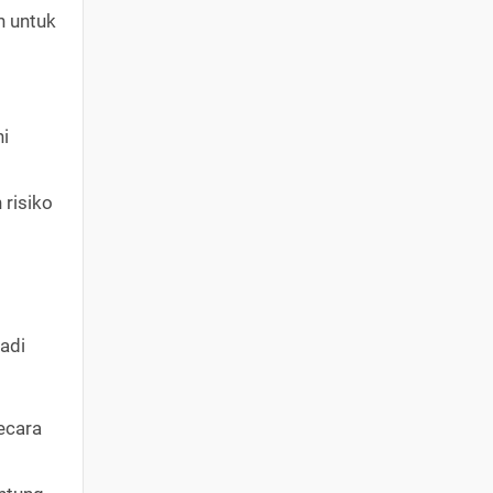
n untuk
i
risiko
adi
ecara