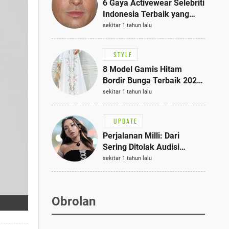
6 Gaya Activewear Selebriti
Indonesia Terbaik yang
Bisa Jadi Inspirasi
sekitar 1 tahun lalu
Fashionmu
STYLE
8 Model Gamis Hitam
Bordir Bunga Terbaik 2025,
Stylish untuk Hangout
sekitar 1 tahun lalu
hingga Acara Semi-Formal
UPDATE
Perjalanan Milli: Dari
Sering Ditolak Audisi
hingga Menjadi Rapper Top
sekitar 1 tahun lalu
10 Thailand
Obrolan