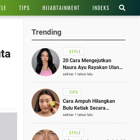
YLE
TIPS
HIJABTAINMENT
INDEKS
Trending
ta
STYLE
20 Cara Mengejutkan
Naura Ayu Rayakan Ulang
Tahun di Panti Asuhan,
sekitar 1 tahun lalu
Terlihat Anggun dengan
Kaftan Cokelat
TIPS
Cara Ampuh Hilangkan
Bulu Ketiak Secara
Permanen dalam 5
sekitar 1 tahun lalu
Langkah Sederhana
STYLE