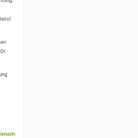
ntung.
terol
han
Dr.
tung
 Senam