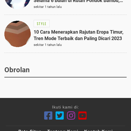
Selama 6 Bulan di Rutan Pondok Bambu,
Terungkap!
sekitar 1 tahun lalu
STYLE
10 Cara Menerapkan Rajutan Eropa Timur,
Tren Mode Terbaik dan Paling Dicari 2023
sekitar 1 tahun lalu
Obrolan
Ikuti kami di: